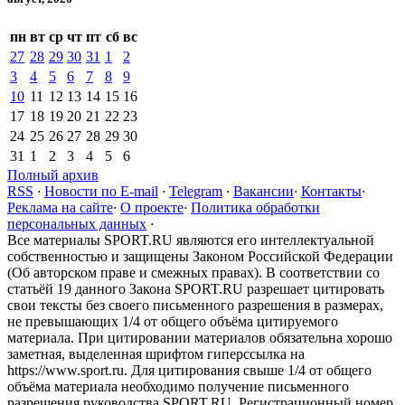
пн
вт
ср
чт
пт
сб
вс
27
28
29
30
31
1
2
3
4
5
6
7
8
9
10
11
12
13
14
15
16
17
18
19
20
21
22
23
24
25
26
27
28
29
30
31
1
2
3
4
5
6
Полный архив
RSS
·
Новости по E-mail
·
Telegram
·
Вакансии
·
Контакты
·
Реклама на сайте
·
О проекте
·
Политика обработки
персональных данных
·
Все материалы SPORT.RU являются его интеллектуальной
собственностью и защищены Законом Российской Федерации
(Об авторском праве и смежных правах). В соответствии со
статьёй 19 данного Закона SPORT.RU разрешает цитировать
свои тексты без своего письменного разрешения в размерах,
не превышающих 1/4 от общего объёма цитируемого
материала. При цитировании материалов обязательна хорошо
заметная, выделенная шрифтом гиперссылка на
https://www.sport.ru. Для цитирования свыше 1/4 от общего
объёма материала необходимо получение письменного
разрешения руководства SPORT.RU. Регистрационный номер