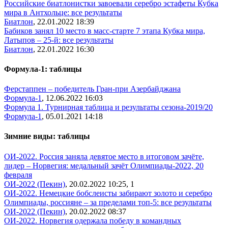
Российские биатлонистки завоевали серебро эстафеты Кубка
мира в Антхольце: все результаты
Биатлон
, 22.01.2022 18:39
Бабиков занял 10 место в масс-старте 7 этапа Кубка мира,
Латыпов – 25-й: все результаты
Биатлон
, 22.01.2022 16:30
Формула-1: таблицы
Ферстаппен – победитель Гран-при Азербайджана
Формула-1
, 12.06.2022 16:03
Формула 1. Турнирная таблица и результаты сезона-2019/20
Формула-1
, 05.01.2021 14:18
Зимние виды: таблицы
ОИ-2022. Россия заняла девятое место в итоговом зачёте,
лидер – Норвегия: медальный зачёт Олимпиады-2022, 20
февраля
ОИ-2022 (Пекин)
, 20.02.2022 10:25,
1
ОИ-2022. Немецкие бобслеисты забирают золото и серебро
Олимпиады, россияне – за пределами топ-5: все результаты
ОИ-2022 (Пекин)
, 20.02.2022 08:37
ОИ-2022. Норвегия одержала победу в командных