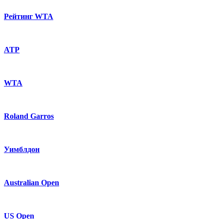
Рейтинг WTA
ATP
WTA
Roland Garros
Уимблдон
Australian Open
US Open