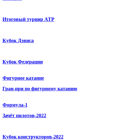
Итоговый турнир ATP
Кубок Дэвиса
Кубок Федерации
Фигурное катание
Гран-при по фигурному катанию
Формула-1
Зачёт пилотов-2022
Кубок конструкторов-2022