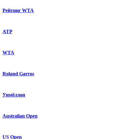
Рейтинг WTA
ATP
WTA
Roland Garros
Уимблдон
Australian Open
US Open