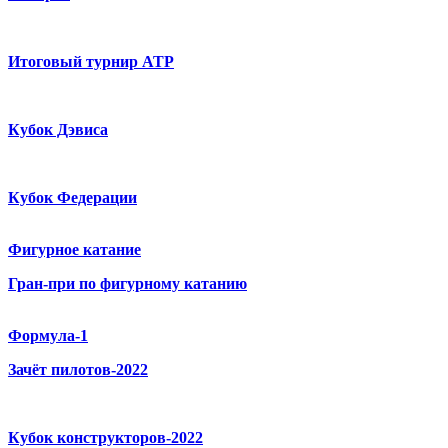
Итоговый турнир ATP
Кубок Дэвиса
Кубок Федерации
Фигурное катание
Гран-при по фигурному катанию
Формула-1
Зачёт пилотов-2022
Кубок конструкторов-2022