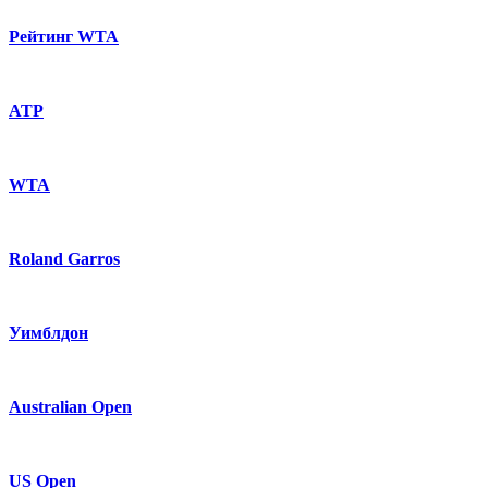
Рейтинг WTA
ATP
WTA
Roland Garros
Уимблдон
Australian Open
US Open