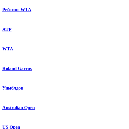
Рейтинг WTA
ATP
WTA
Roland Garros
Уимблдон
Australian Open
US Open