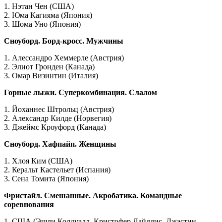
1. Нэтан Чен (США)
2. Юма Кагияма (Япония)
3. Шома Уно (Япония)
Сноуборд. Борд-кросс. Мужчины
1. Алессандро Хеммерле (Австрия)
2. Элиот Гронден (Канада)
3. Омар Визинтин (Италия)
Горные лыжи. Суперкомбинация. Слалом
1. Йоханнес Штрольц (Австрия)
2. Александр Килде (Норвегия)
3. Джеймс Кроуфорд (Канада)
Сноуборд. Хафпайп. Женщины
1. Хлоя Ким (США)
2. Керальт Кастельет (Испания)
3. Сена Томита (Япония)
Фристайл. Смешанные. Акробатика. Командные
соревнования
1. США (Эшли Колдуэлл, Кристофер Лайллис, Джастин