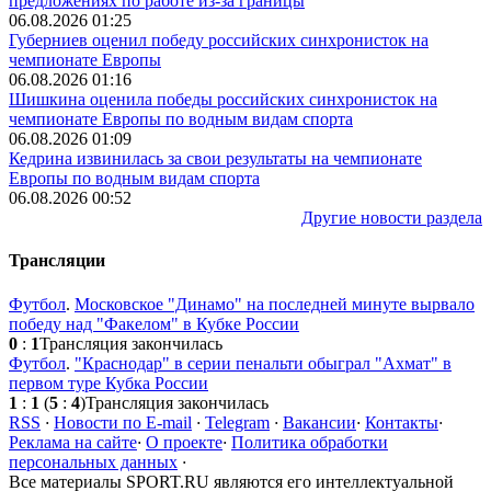
предложениях по работе из-за границы
06.08.2026 01:25
Губерниев оценил победу российских синхронисток на
чемпионате Европы
06.08.2026 01:16
Шишкина оценила победы российских синхронисток на
чемпионате Европы по водным видам спорта
06.08.2026 01:09
Кедрина извинилась за свои результаты на чемпионате
Европы по водным видам спорта
06.08.2026 00:52
Другие новости раздела
Трансляции
Футбол
.
Московское "Динамо" на последней минуте вырвало
победу над "Факелом" в Кубке России
0
:
1
Трансляция закончилась
Футбол
.
"Краснодар" в серии пенальти обыграл "Ахмат" в
первом туре Кубка России
1
:
1
(
5
:
4
)
Трансляция закончилась
RSS
·
Новости по E-mail
·
Telegram
·
Вакансии
·
Контакты
·
Реклама на сайте
·
О проекте
·
Политика обработки
персональных данных
·
Все материалы SPORT.RU являются его интеллектуальной