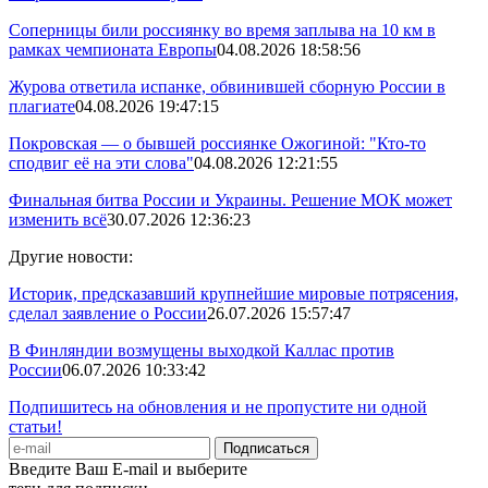
Соперницы били россиянку во время заплыва на 10 км в
рамках чемпионата Европы
04.08.2026 18:58:56
Журова ответила испанке, обвинившей сборную России в
плагиате
04.08.2026 19:47:15
Покровская — о бывшей россиянке Ожогиной: "Кто-то
сподвиг её на эти слова"
04.08.2026 12:21:55
Финальная битва России и Украины. Решение МОК может
изменить всё
30.07.2026 12:36:23
Другие новости:
Историк, предсказавший крупнейшие мировые потрясения,
сделал заявление о России
26.07.2026 15:57:47
В Финляндии возмущены выходкой Каллас против
России
06.07.2026 10:33:42
Подпишитесь на обновления и не пропустите ни одной
статьи!
Введите Ваш E-mail и выберите