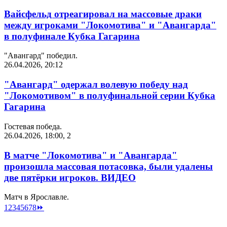
Вайсфельд отреагировал на массовые драки
между игроками "Локомотива" и "Авангарда"
в полуфинале Кубка Гагарина
"Авангард" победил.
26.04.2026, 20:12
"Авангард" одержал волевую победу над
"Локомотивом" в полуфинальной серии Кубка
Гагарина
Гостевая победа.
26.04.2026, 18:00
,
2
В матче "Локомотива" и "Авангарда"
произошла массовая потасовка, были удалены
две пятёрки игроков. ВИДЕО
Матч в Ярославле.
1
2
3
4
5
6
7
8
⏩