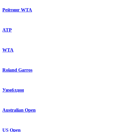
Рейтинг WTA
ATP
WTA
Roland Garros
Уимблдон
Australian Open
US Open