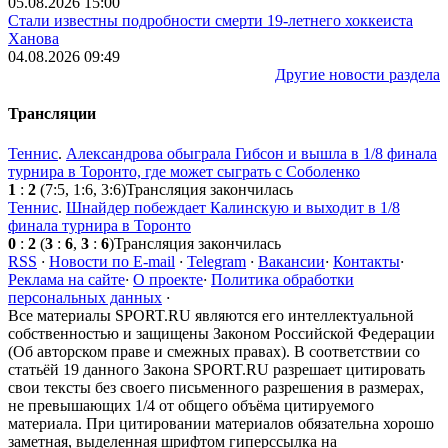
05.08.2026 15:00
Стали известны подробности смерти 19-летнего хоккеиста
Ханова
04.08.2026 09:49
Другие новости раздела
Трансляции
Теннис
.
Александрова обыграла Гибсон и вышла в 1/8 финала
турнира в Торонто, где может сыграть с Соболенко
1
:
2
(7:5, 1:6, 3:6)
Трансляция закончилась
Теннис
.
Шнайдер побеждает Калинскую и выходит в 1/8
финала турнира в Торонто
0
:
2
(
3
:
6
,
3
:
6
)
Трансляция закончилась
RSS
·
Новости по E-mail
·
Telegram
·
Вакансии
·
Контакты
·
Реклама на сайте
·
О проекте
·
Политика обработки
персональных данных
·
Все материалы SPORT.RU являются его интеллектуальной
собственностью и защищены Законом Российской Федерации
(Об авторском праве и смежных правах). В соответствии со
статьёй 19 данного Закона SPORT.RU разрешает цитировать
свои тексты без своего письменного разрешения в размерах,
не превышающих 1/4 от общего объёма цитируемого
материала. При цитировании материалов обязательна хорошо
заметная, выделенная шрифтом гиперссылка на