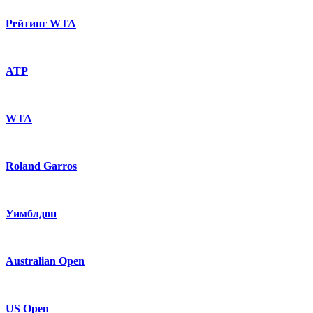
Рейтинг WTA
ATP
WTA
Roland Garros
Уимблдон
Australian Open
US Open