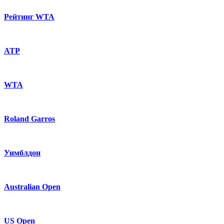
Рейтинг WTA
ATP
WTA
Roland Garros
Уимблдон
Australian Open
US Open