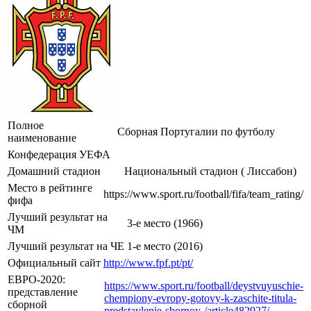
Полное
Сборная Португалии по футболу
наименование
Конфедерация
УЕФА
Домашний стадион
Национальный стадион ( Лиссабон)
Место в рейтинге
https://www.sport.ru/football/fifa/team_rating/
фифа
Лучший результат на
3-е место (1966)
ЧМ
Лучший результат на ЧЕ
1-е место (2016)
Официальный сайт
http://www.fpf.pt/pt/
ЕВРО-2020:
https://www.sport.ru/football/deystvuyuschie-
представление
chempiony-evropy-gotovy-k-zaschite-titula-
сборной
predstavlenie-sbornoy-/article482927/