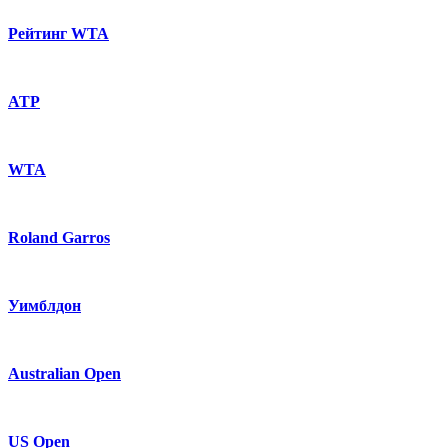
Рейтинг WTA
ATP
WTA
Roland Garros
Уимблдон
Australian Open
US Open