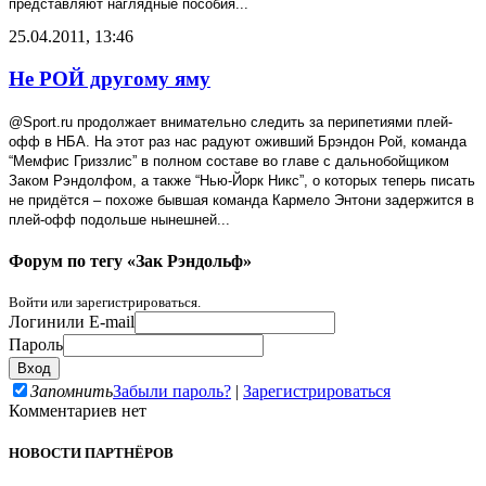
представляют наглядные пособия...
25.04.2011, 13:46
Не РОЙ другому яму
@
Sport
.
ru
продолжает внимательно следить за перипетиями плей-
офф в НБА. На этот раз нас радуют оживший Брэндон Рой, команда
“Мемфис Гриззлис” в полном составе во главе с дальнобойщиком
Заком Рэндолфом, а также “Нью-Йорк Никс”, о которых теперь писать
не придётся – похоже бывшая команда Кармело Энтони задержится в
плей-офф подольше нынешней...
Форум по тегу «Зак Рэндольф»
Войти или зарегистрироваться.
Логин
или E-mail
Пароль
Запомнить
Забыли пароль?
|
Зарегистрироваться
Комментариев нет
НОВОСТИ ПАРТНЁРОВ