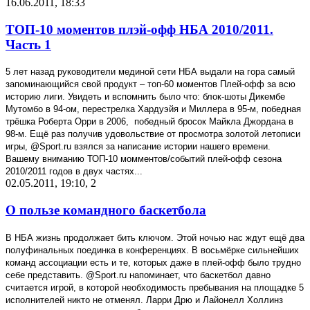
16.06.2011, 18:33
ТОП-10 моментов плэй-офф НБА 2010/2011.
Часть 1
5 лет назад руководители мединой сети НБА выдали на гора самый
запоминающийся свой продукт – топ-60 моментов Плей-офф за всю
историю лиги. Увидеть и вспомнить было что: блок-шоты Дикембе
Мутомбо в 94-ом, перестрелка Хардуэйя и Миллера в 95-м, победная
трёшка Роберта Орри в 2006,
победный бросок Майкла Джордана в
98-м. Ещё раз получив удовольствие от просмотра золотой летописи
игры, @
Sport
.
ru
взялся за написание истории нашего времени.
Вашему вниманию ТОП-10 момментов/событий плей-офф сезона
2010/2011 годов в двух частях...
02.05.2011, 19:10
,
2
О пользе командного баскетбола
В НБА жизнь продолжает бить ключом. Этой ночью нас ждут ещё два
полуфинальных поединка в конференциях. В восьмёрке сильнейших
команд ассоциации есть и те, которых даже в плей-офф было трудно
себе представить. @
Sport
.
ru
напоминает, что баскетбол давно
считается игрой, в которой необходимость пребывания на площадке 5
исполнителей никто не отменял. Ларри Дрю и Лайонелл Холлинз