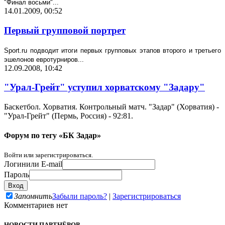
"Финал восьми"...
14.01.2009, 00:52
Первый групповой портрет
Sport
.
ru
подводит итоги первых групповых этапов второго и третьего
эшелонов евротурниров...
12.09.2008, 10:42
"Урал-Грейт" уступил хорватскому "Задару"
Баскетбол. Хорватия. Контрольный матч. "Задар" (Хорватия) -
"Урал-Грейт" (Пермь, Россия) - 92:81.
Форум по тегу «БК Задар»
Войти или зарегистрироваться.
Логин
или E-mail
Пароль
Запомнить
Забыли пароль?
|
Зарегистрироваться
Комментариев нет
НОВОСТИ ПАРТНЁРОВ