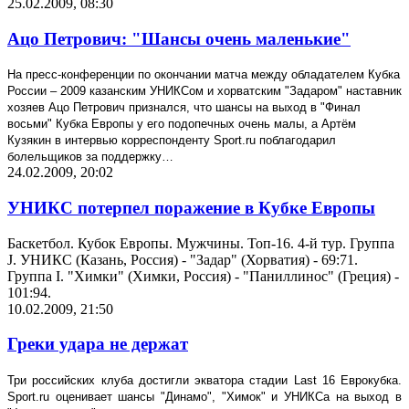
25.02.2009, 08:30
Ацо Петрович: "Шансы очень маленькие"
На пресс-конференции по окончании матча между обладателем Кубка
России – 2009 казанским УНИКСом и хорватским "Задаром" наставник
хозяев Ацо Петрович признался, что шансы на выход в "Финал
восьми" Кубка Европы у его подопечных очень малы, а Артём
Кузякин в интервью корреспонденту
Sport
.
ru
поблагодарил
болельщиков за поддержку…
24.02.2009, 20:02
УНИКС потерпел поражение в Кубке Европы
Баскетбол. Кубок Европы. Мужчины. Топ-16. 4-й тур. Группа
J. УНИКС (Казань, Россия) - "Задар" (Хорватия) - 69:71.
Группа I. "Химки" (Химки, Россия) - "Паниллинос" (Греция) -
101:94.
10.02.2009, 21:50
Греки удара не держат
Три российских клуба достигли экватора стадии
Last
16 Еврокубка.
Sport
.
ru
оценивает шансы "Динамо", "Химок" и УНИКСа на выход в