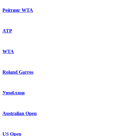
Рейтинг WTA
ATP
WTA
Roland Garros
Уимблдон
Australian Open
US Open