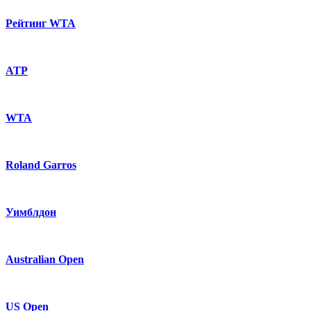
Рейтинг WTA
ATP
WTA
Roland Garros
Уимблдон
Australian Open
US Open