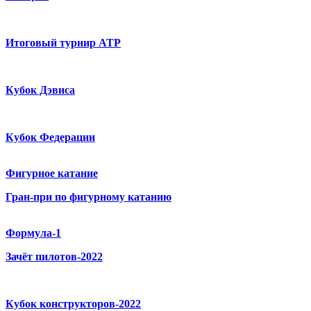
Итоговый турнир ATP
Кубок Дэвиса
Кубок Федерации
Фигурное катание
Гран-при по фигурному катанию
Формула-1
Зачёт пилотов-2022
Кубок конструкторов-2022