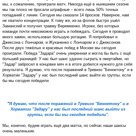
мы, к сожалению, проиграли матч. Никогда ещё в нынешнем сезоне
мы так плохо не бросали штрафные – всего лишь 50% точных
попаданий с линии. Сегодня мы смазали 14 бросков. Наверное, нам
не хватило концентрации. К тому же, из-за фолов быстро ушёл
Заманский и получил травму Веремеенко. Игроки, без которых
команде почти невозможно играть и побеждать. Сегодня я проводил
много замен, использовал большую ротацию. Я попробовал и
Джексона с Лончаром, и Жуканенко с Лончаром и с Джексоном.
После двух тяжёлых и красивых побед в Москве мы сегодня
проиграли. Победа "Задара" очень уверенная и могла бы быть с ещё
большей разницей. У нас был шанс удачно сыграть в овертайме, но
"Задар" забросил в концовке мяч и в итоге добился нужного для себя
результата. Я думаю, что после поражений в Тревизо "Беннетону" и в
Хорватии "Задару" у нас был последний шанс выйти из группы, если
бы мы сегодня победили.
"
Я думаю, что после поражений в Тревизо "Беннетону" и в
Хорватии "Задару" у нас был последний шанс выйти из
группы, если бы мы сегодня победили".
Мы, конечно, будем играть ещё два матча, но сейчас наши шансы
очень маленькие.