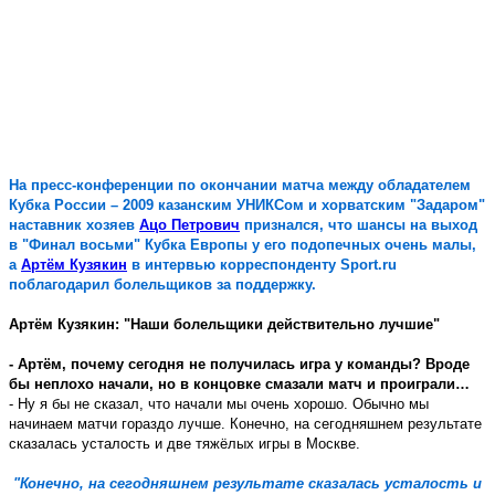
На пресс-конференции по окончании матча между обладателем
Кубка России – 2009 казанским УНИКСом и хорватским "Задаром"
наставник хозяев
Ацо Петрович
признался, что шансы на выход
в "Финал восьми" Кубка Европы у его подопечных очень малы,
а
Артём Кузякин
в интервью корреспонденту
Sport
.
ru
поблагодарил болельщиков за поддержку.
Артём Кузякин: "Наши болельщики действительно лучшие"
- Артём, почему сегодня не получилась игра у команды? Вроде
бы неплохо начали, но в концовке смазали матч и проиграли…
- Ну я бы не сказал, что начали мы очень хорошо. Обычно мы
начинаем матчи гораздо лучше. Конечно, на сегодняшнем результате
сказалась усталость и две тяжёлых игры в Москве.
"Конечно, на сегодняшнем результате сказалась усталость и