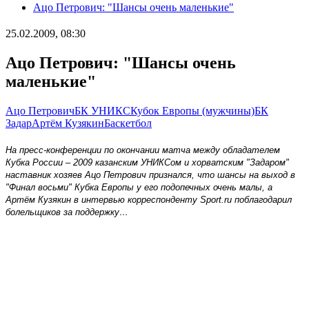
Ацо Петрович: "Шансы очень маленькие"
25.02.2009, 08:30
Ацо Петрович: "Шансы очень
маленькие"
Ацо Петрович
БК УНИКС
Кубок Европы (мужчины)
БК
Задар
Артём Кузякин
Баскетбол
На пресс-конференции по окончании матча между обладателем
Кубка России – 2009 казанским УНИКСом и хорватским "Задаром"
наставник хозяев Ацо Петрович признался, что шансы на выход в
"Финал восьми" Кубка Европы у его подопечных очень малы, а
Артём Кузякин в интервью корреспонденту
Sport
.
ru
поблагодарил
болельщиков за поддержку…