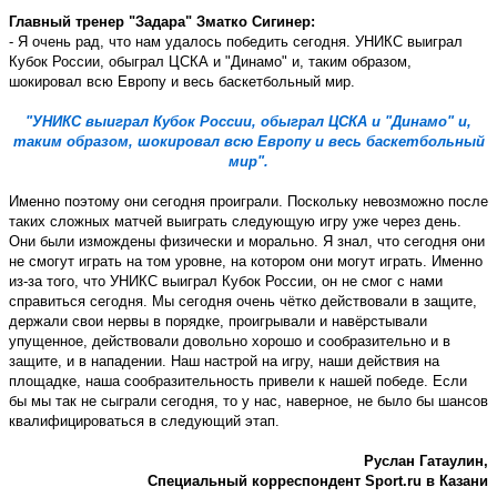
Главный тренер "Задара" Зматко Сигинер:
- Я очень рад, что нам удалось победить сегодня. УНИКС выиграл
Кубок России, обыграл ЦСКА и "Динамо" и, таким образом,
шокировал всю Европу и весь баскетбольный мир.
"УНИКС выиграл Кубок России, обыграл ЦСКА и "Динамо" и,
таким образом, шокировал всю Европу и весь баскетбольный
мир".
Именно поэтому они сегодня проиграли. Поскольку невозможно после
таких сложных матчей выиграть следующую игру уже через день.
Они были измождены физически и морально. Я знал, что сегодня они
не смогут играть на том уровне, на котором они могут играть. Именно
из-за того, что УНИКС выиграл Кубок России, он не смог с нами
справиться сегодня. Мы сегодня очень чётко действовали в защите,
держали свои нервы в порядке, проигрывали и навёрстывали
упущенное, действовали довольно хорошо и сообразительно и в
защите, и в нападении. Наш настрой на игру, наши действия на
площадке, наша сообразительность привели к нашей победе. Если
бы мы так не сыграли сегодня, то у нас, наверное, не было бы шансов
квалифицироваться в следующий этап.
Руслан Гатаулин,
Специальный корреспондент
Sport
.
ru
в Казани