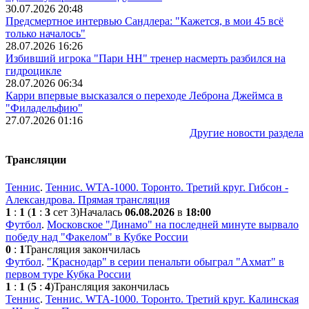
30.07.2026 20:48
Предсмертное интервью Сандлера: "Кажется, в мои 45 всё
только началось"
28.07.2026 16:26
Избивший игрока "Пари НН" тренер насмерть разбился на
гидроцикле
28.07.2026 06:34
Карри впервые высказался о переходе Леброна Джеймса в
"Филадельфию"
27.07.2026 01:16
Другие новости раздела
Трансляции
Теннис
.
Теннис. WTA-1000. Торонто. Третий круг. Гибсон -
Александрова. Прямая трансляция
1
:
1
(
1
:
3
сет 3)
Началась
06.08.2026
в
18:00
Футбол
.
Московское "Динамо" на последней минуте вырвало
победу над "Факелом" в Кубке России
0
:
1
Трансляция закончилась
Футбол
.
"Краснодар" в серии пенальти обыграл "Ахмат" в
первом туре Кубка России
1
:
1
(
5
:
4
)
Трансляция закончилась
Теннис
.
Теннис. WTA-1000. Торонто. Третий круг. Калинская