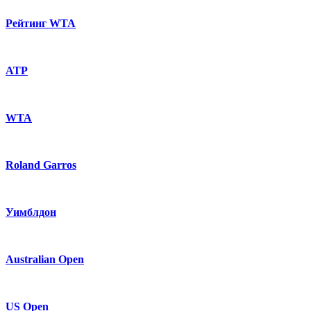
Рейтинг WTA
ATP
WTA
Roland Garros
Уимблдон
Australian Open
US Open