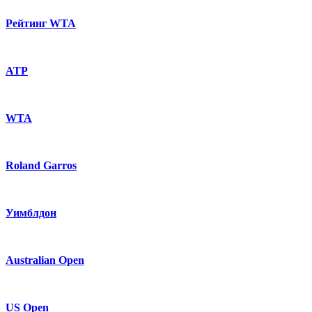
Рейтинг WTA
ATP
WTA
Roland Garros
Уимблдон
Australian Open
US Open