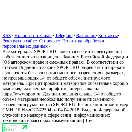
RSS
·
Новости по E-mail
·
Telegram
·
Вакансии
·
Контакты
·
Реклама на сайте
·
О проекте
·
Политика обработки
персональных данных
·
Все материалы SPORT.RU являются его интеллектуальной
собственностью и защищены Законом Российской Федерации
(Об авторском праве и смежных правах). В соответствии со
статьёй 19 данного Закона SPORT.RU разрешает цитировать
свои тексты без своего письменного разрешения в размерах,
не превышающих 1/4 от общего объёма цитируемого
материала. При цитировании материалов обязательна хорошо
заметная, выделенная шрифтом гиперссылка на
https://www.sport.ru. Для цитирования свыше 1/4 от общего
объёма материала необходимо получение письменного
разрешения руководства SPORT.RU. Регистрационный номер
СМИ ЭЛ №ФС77-72594 от 04.04.2018. Выдано Федеральной
службой по надзору в сфере связи, информационных
технологий и массовых коммуникаций | 16+