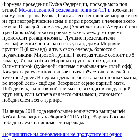
Формула проведения Кубка Федерации, проводимого под
эгидой
Международной федерации тенниса (ITF)
, похожа на
схему розыгрыша Кубка Дэвиса - весь теннисный мир делится
на три географические зоны и игры проходят в течение всего
сезона. В каждой зоне есть два (Азия/Океания и Америка) или
три (Европа/Африка) игровых уровня, между которыми
происходит ротация команд. Лучшие представители
географических зон играют с с аутсайдерами Мировой
группы II (8 команд), а те, в свою очередь, борются с
неудачниками Мировой группы I, которая также состоит из 8
команд. Игры в обеих Мировых группах проходят по
Олимпийской (кубковой) системе с выбыванием (плей-офф).
Каждая пара участников играет пять трёхсетовых матчей в
течение 2 дней. В первый день играется два одиночных матча,
во второй день - ещё два. Завершает серию парный матч.
Победитель, выигравший три матча, выходит в следующий
круг, или, если встреча является финальной, становится
победителем всего турнира.
На январь 2018 года наибольшее количество выигрышей
Кубка Федерации - у сборной США (18), сборная России
победителем становилась четырежды.
Подпишитесь на обновления и не пропустите ни одной
статьи!