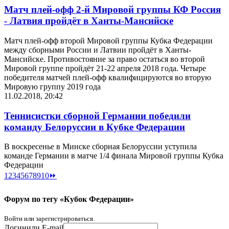
Матч плей-офф 2-й Мировой группы КФ Россия
- Латвия пройдёт в Ханты-Мансийске
Матч плей-офф второй Мировой группы Кубка Федерации
между сборными России и Латвии пройдёт в Ханты-
Мансийске. Противостояние за право остаться во второй
Мировой группе пройдёт 21-22 апреля 2018 года. Четыре
победителя матчей плей-офф квалифицируются во вторую
Мировую группу 2019 года
11.02.2018, 20:42
Теннисистки сборной Германии победили
команду Белоруссии в Кубке Федерации
В воскресенье в Минске сборная Белоруссии уступила
команде Германии в матче 1/4 финала Мировой группы Кубка
Федерации
1
2
3
4
5
6
7
8
9
10
⏩
Форум по тегу «Кубок Федерации»
Войти или зарегистрироваться.
Логин
или E-mail