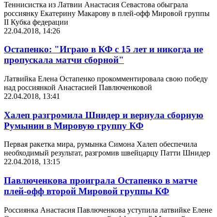
Теннисистка из Латвии Анастасия Севастова обыграла
россиянку Екатерину Макарову в плей-офф Мировой группы
II Кубка федерации
22.04.2018, 14:26
Остапенко: "Играю в КФ с 15 лет и никогда не
пропускала матчи сборной"
Латвийка Елена Остапенко прокомментировала свою победу
над россиянкой Анастасией Павлюченковой
22.04.2018, 13:41
Халеп разгромила Шнидер и вернула сборную
Румынии в Мировую группу КФ
Первая ракетка мира, румынка Симона Халеп обеспечила
необходимый результат, разгромив швейцарцу Патти Шнидер
22.04.2018, 13:15
Павлюченкова проиграла Остапенко в матче
плей-офф второй Мировой группы КФ
Россиянка Анастасия Павлюченкова уступила латвийке Елене