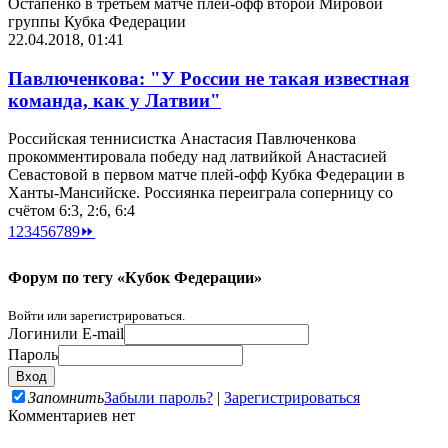
Остапенко в третьем матче плей-офф второй Мировой
группы Кубка Федерации
22.04.2018, 01:41
Павлюченкова: "У России не такая известная
команда, как у Латвии"
Российская теннисистка Анастасия Павлюченкова
прокомментировала победу над латвийкой Анастасией
Севастовой в первом матче плей-офф Кубка Федерации в
Ханты-Мансийске. Россиянка переиграла соперницу со
счётом 6:3, 2:6, 6:4
1
2
3
4
5
6
7
8
9
⏩
Форум по тегу «Кубок Федерации»
Войти или зарегистрироваться.
Логин
или E-mail
Пароль
Запомнить
Забыли пароль?
|
Зарегистрироваться
Комментариев нет