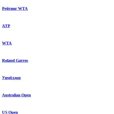
Рейтинг WTA
ATP
WTA
Roland Garros
Уимблдон
Australian Open
US Open