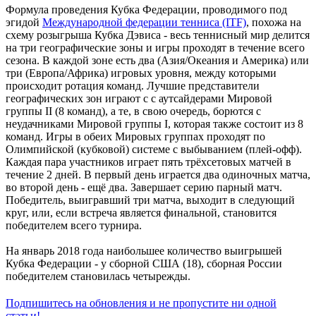
Формула проведения Кубка Федерации, проводимого под
эгидой
Международной федерации тенниса (ITF)
, похожа на
схему розыгрыша Кубка Дэвиса - весь теннисный мир делится
на три географические зоны и игры проходят в течение всего
сезона. В каждой зоне есть два (Азия/Океания и Америка) или
три (Европа/Африка) игровых уровня, между которыми
происходит ротация команд. Лучшие представители
географических зон играют с с аутсайдерами Мировой
группы II (8 команд), а те, в свою очередь, борются с
неудачниками Мировой группы I, которая также состоит из 8
команд. Игры в обеих Мировых группах проходят по
Олимпийской (кубковой) системе с выбыванием (плей-офф).
Каждая пара участников играет пять трёхсетовых матчей в
течение 2 дней. В первый день играется два одиночных матча,
во второй день - ещё два. Завершает серию парный матч.
Победитель, выигравший три матча, выходит в следующий
круг, или, если встреча является финальной, становится
победителем всего турнира.
На январь 2018 года наибольшее количество выигрышей
Кубка Федерации - у сборной США (18), сборная России
победителем становилась четырежды.
Подпишитесь на обновления и не пропустите ни одной
статьи!