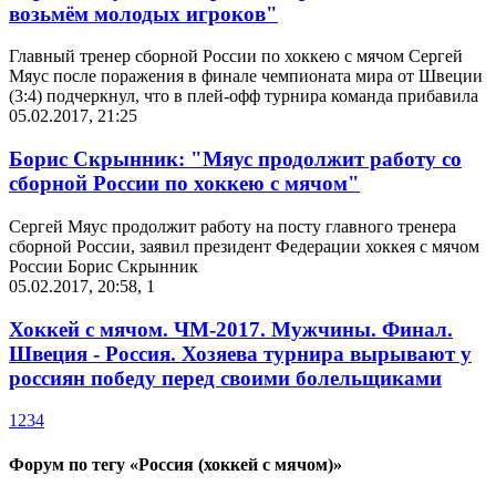
возьмём молодых игроков"
Главный тренер сборной России по хоккею с мячом Сергей
Мяус после поражения в финале чемпионата мира от Швеции
(3:4) подчеркнул, что в плей-офф турнира команда прибавила
05.02.2017, 21:25
Борис Скрынник: "Мяус продолжит работу со
сборной России по хоккею с мячом"
Сергей Мяус продолжит работу на посту главного тренера
сборной России, заявил президент Федерации хоккея с мячом
России Борис Скрынник
05.02.2017, 20:58
,
1
Хоккей с мячом. ЧМ-2017. Мужчины. Финал.
Швеция - Россия. Хозяева турнира вырывают у
россиян победу перед своими болельщиками
1
2
3
4
Форум по тегу «Россия (хоккей с мячом)»