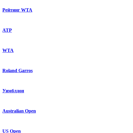
Рейтинг WTA
ATP
WTA
Roland Garros
Уимблдон
Australian Open
US Open