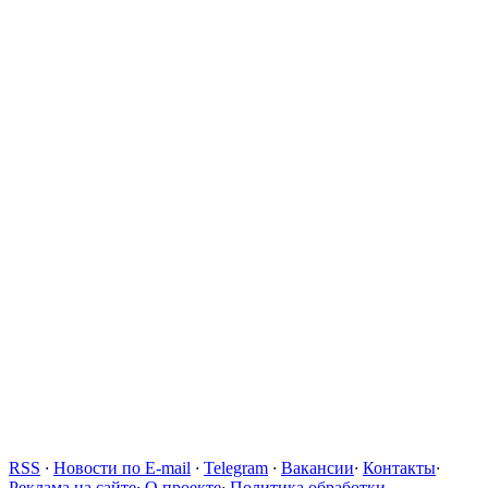
RSS
·
Новости по E-mail
·
Telegram
·
Вакансии
·
Контакты
·
Реклама на сайте
·
О проекте
·
Политика обработки