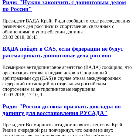
Риди: "Нужно закончить с допинговым делом
по России"
Президент ВАДА Крэйг Риди сообщил о ходе расследования
различных дел российских спортсменов, связанных с
обвинениями в употреблении допинга
23.03.2018, 08:43
ВАДА пойдёт в CAS, если федерации не будут
рассматривать допинговые дела россиян
Всемирное антидопинговое агентство (ВАДА) сообщило, что
организация готова к подаче исков в Спортивный
арбитражный суд (CAS) в случае отказа международных
федераций от санкций по отдельным российским
спортсменам за антидопинговые нарушения
01.03.2018, 17:10
,
1
Риди: "Россия должна признать доклады по
допингу для восстановления РУСАДА"
Президент Всемирного антидопингового агентства Крэйг
Риди в очередной раз подчеркнул, что одним из двух
критериев для восстановления статуса Российского