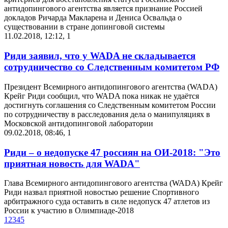
антидопингового агентства является признание Россией
докладов Ричарда Макларена и Дениса Освальда о
существовании в стране допинговой системы
11.02.2018, 12:12
,
1
Риди заявил, что у WADA не складывается
сотрудничество со Следственным комитетом РФ
Президент Всемирного антидопингового агентства (WADA)
Крейг Риди сообщил, что WADA пока никак не удаётся
достигнуть соглашения со Следственным комитетом России
по сотрудничеству в расследования дела о манипуляциях в
Московской антидопинговой лаборатории
09.02.2018, 08:46
,
1
Риди – о недопуске 47 россиян на ОИ-2018: "Это
приятная новость для WADA"
Глава Всемирного антидопингового агентства (WADA) Крейг
Риди назвал приятной новостью решение Спортивного
арбитражного суда оставить в силе недопуск 47 атлетов из
России к участию в Олимпиаде-2018
1
2
3
4
5