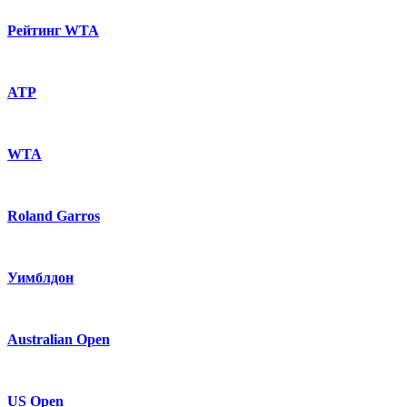
Рейтинг WTA
ATP
WTA
Roland Garros
Уимблдон
Australian Open
US Open