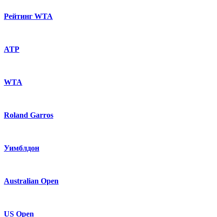
Рейтинг WTA
ATP
WTA
Roland Garros
Уимблдон
Australian Open
US Open