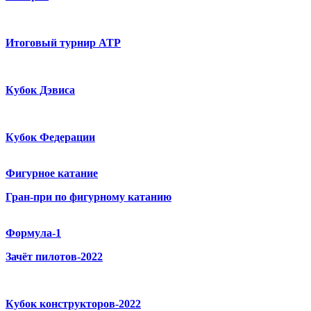
Итоговый турнир ATP
Кубок Дэвиса
Кубок Федерации
Фигурное катание
Гран-при по фигурному катанию
Формула-1
Зачёт пилотов-2022
Кубок конструкторов-2022