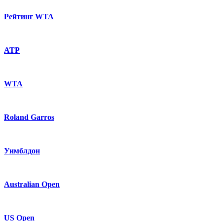
Рейтинг WTA
ATP
WTA
Roland Garros
Уимблдон
Australian Open
US Open