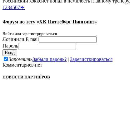
Российский хоккеист попал в немилость главному тренеру.
1
2
3
4
5
6
7
⏩
Форум по тегу «ХК Питтсбург Пингвинз»
Войти или зарегистрироваться.
Логин
или E-mail
Пароль
Запомнить
Забыли пароль?
|
Зарегистрироваться
Комментариев нет
НОВОСТИ ПАРТНЁРОВ