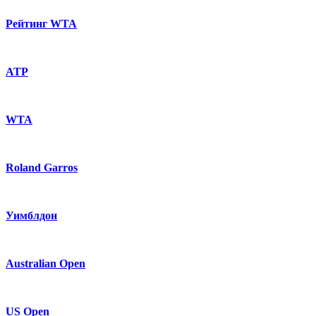
Рейтинг WTA
ATP
WTA
Roland Garros
Уимблдон
Australian Open
US Open