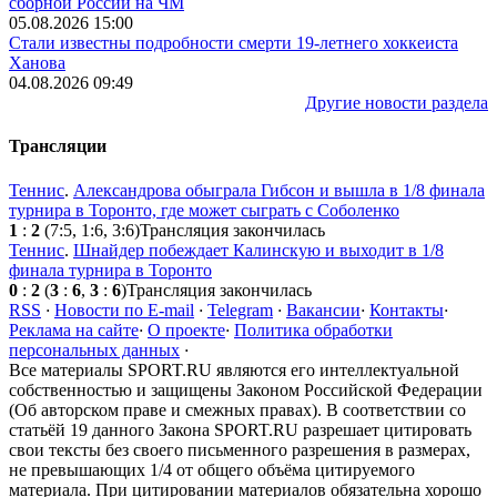
сборной России на ЧМ
05.08.2026 15:00
Стали известны подробности смерти 19-летнего хоккеиста
Ханова
04.08.2026 09:49
Другие новости раздела
Трансляции
Теннис
.
Александрова обыграла Гибсон и вышла в 1/8 финала
турнира в Торонто, где может сыграть с Соболенко
1
:
2
(7:5, 1:6, 3:6)
Трансляция закончилась
Теннис
.
Шнайдер побеждает Калинскую и выходит в 1/8
финала турнира в Торонто
0
:
2
(
3
:
6
,
3
:
6
)
Трансляция закончилась
RSS
·
Новости по E-mail
·
Telegram
·
Вакансии
·
Контакты
·
Реклама на сайте
·
О проекте
·
Политика обработки
персональных данных
·
Все материалы SPORT.RU являются его интеллектуальной
собственностью и защищены Законом Российской Федерации
(Об авторском праве и смежных правах). В соответствии со
статьёй 19 данного Закона SPORT.RU разрешает цитировать
свои тексты без своего письменного разрешения в размерах,
не превышающих 1/4 от общего объёма цитируемого
материала. При цитировании материалов обязательна хорошо