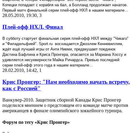
Копецки попадает с корабля на бал, а Болланд продолжает начатое.
Первый матч финальной серии плей-офф НХЛ в нашем материале…
28.05.2010, 19:30
,
3
Плей-офф НХЛ. Финал
В субботу стартует финальная серия плей-офф НХЛ между "Чикаго"
и "Филадельфией".
Sport
.
ru
восхищается Джоэлем Кенневиллем,
ждёт ещё лучшей игры от Анти Ниеми, предвкушает поединок
Дастина Бафлина и Криса Пронгера, опасается за Мариана Хоссу и
удивляется несуеверности Майка Ричардса. Превью последней
серии плей-офф этого года в нашем материале…
28.02.2010, 14:42
,
1
Крис Пронгер: "Нам необходимо начать встречу,
как с Россией"
Ванкувер-2010. Защитник сборной Канады Крис Пронгер
поделился мнением о предстоящем его команде матче против
американцев в финале олимпийского хоккейного турнира.
Форум по тегу «Крис Пронгер»