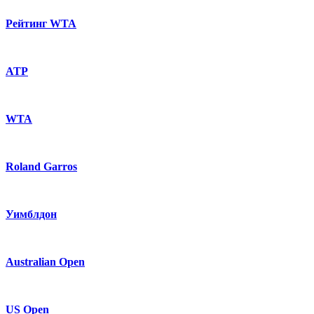
Рейтинг WTA
ATP
WTA
Roland Garros
Уимблдон
Australian Open
US Open