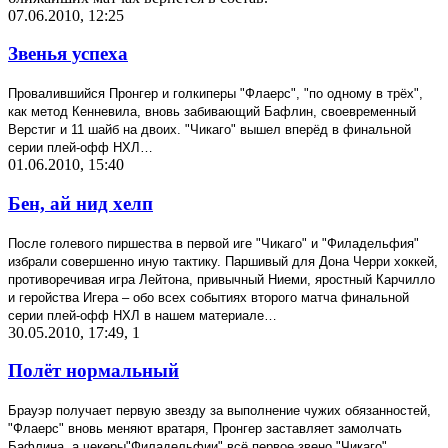
07.06.2010, 12:25
Звенья успеха
Провалившийся Пронгер и голкиперы "Флаерс", "по одному в трёх",
как метод Кенневила, вновь забивающий Бафлин, своевременный
Верстиг и 11 шайб на двоих. "Чикаго" вышел вперёд в финальной
серии плей-офф НХЛ…
01.06.2010, 15:40
Бен, ай нид хелп
После голевого пиршества в первой иге "Чикаго" и "Филадельфия"
избрали совершенно иную тактику. Паршивый для Дона Черри хоккей,
противоречивая игра Лейтона, привычный Ниеми, яростный Карчилло
и геройства Игера – обо всех событиях второго матча финальной
серии плей-офф НХЛ в нашем материале…
30.05.2010, 17:49
,
1
Полёт нормальный
Брауэр получает первую звезду за выполнение чужих обязанностей,
"Флаерс" вновь меняют вратаря, Пронгер заставляет замолчать
Бафлина, а чекеры"Филадельфии" всё первое звено "Чикаго",