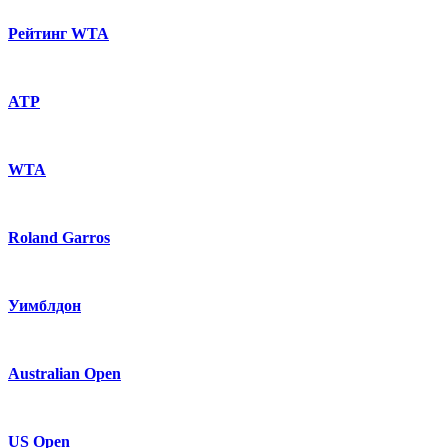
Рейтинг WTA
ATP
WTA
Roland Garros
Уимблдон
Australian Open
US Open