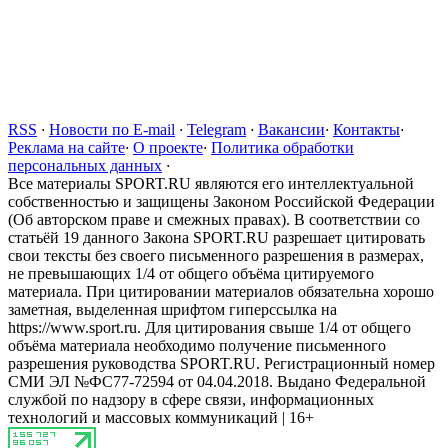
RSS
·
Новости по E-mail
·
Telegram
·
Вакансии
·
Контакты
·
Реклама на сайте
·
О проекте
·
Политика обработки
персональных данных
·
Все материалы SPORT.RU являются его интеллектуальной
собственностью и защищены Законом Российской Федерации
(Об авторском праве и смежных правах). В соответствии со
статьёй 19 данного Закона SPORT.RU разрешает цитировать
свои тексты без своего письменного разрешения в размерах,
не превышающих 1/4 от общего объёма цитируемого
материала. При цитировании материалов обязательна хорошо
заметная, выделенная шрифтом гиперссылка на
https://www.sport.ru. Для цитирования свыше 1/4 от общего
объёма материала необходимо получение письменного
разрешения руководства SPORT.RU. Регистрационный номер
СМИ ЭЛ №ФС77-72594 от 04.04.2018. Выдано Федеральной
службой по надзору в сфере связи, информационных
технологий и массовых коммуникаций | 16+