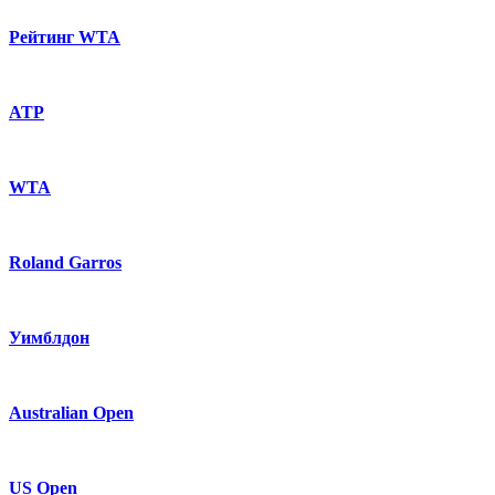
Рейтинг WTA
ATP
WTA
Roland Garros
Уимблдон
Australian Open
US Open