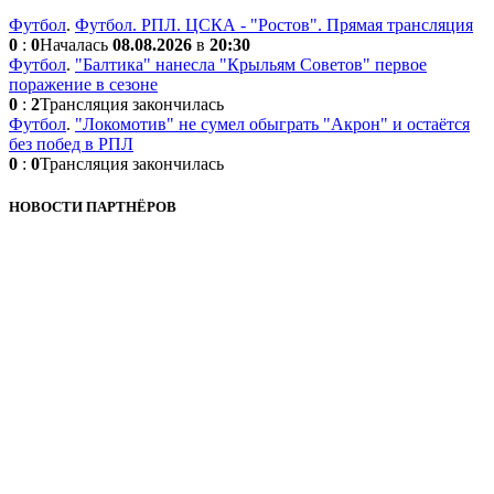
Футбол
.
Футбол. РПЛ. ЦСКА - "Ростов". Прямая трансляция
0
:
0
Началась
08.08.2026
в
20:30
Футбол
.
"Балтика" нанесла "Крыльям Советов" первое
поражение в сезоне
0
:
2
Трансляция закончилась
Футбол
.
"Локомотив" не сумел обыграть "Акрон" и остаётся
без побед в РПЛ
0
:
0
Трансляция закончилась
НОВОСТИ ПАРТНЁРОВ