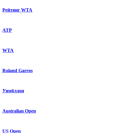
Рейтинг WTA
ATP
WTA
Roland Garros
Уимблдон
Australian Open
US Open