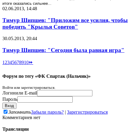
итоге оказались сильнее...
02.06.2013, 14:48
Тимур Шипшев: "Приложим все усилия, чтобы
победить "Крылья Советов"
30.05.2013, 20:44
Тимур Шипшев: "Сегодня была равная игра"
1
2
3
4
5
6
7
8
9
10
⏩
Форум по тегу «ФК Спартак (Нальчик)»
Войти или зарегистрироваться.
Логин
или E-mail
Пароль
Запомнить
Забыли пароль?
|
Зарегистрироваться
Комментариев нет
Трансляции