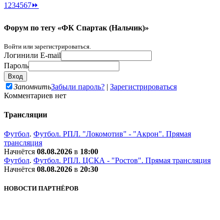
1
2
3
4
5
6
7
⏩
Форум по тегу «ФК Спартак (Нальчик)»
Войти или зарегистрироваться.
Логин
или E-mail
Пароль
Запомнить
Забыли пароль?
|
Зарегистрироваться
Комментариев нет
Трансляции
Футбол
.
Футбол. РПЛ. "Локомотив" - "Акрон". Прямая
трансляция
Начнётся
08.08.2026
в
18:00
Футбол
.
Футбол. РПЛ. ЦСКА - "Ростов". Прямая трансляция
Начнётся
08.08.2026
в
20:30
НОВОСТИ ПАРТНЁРОВ