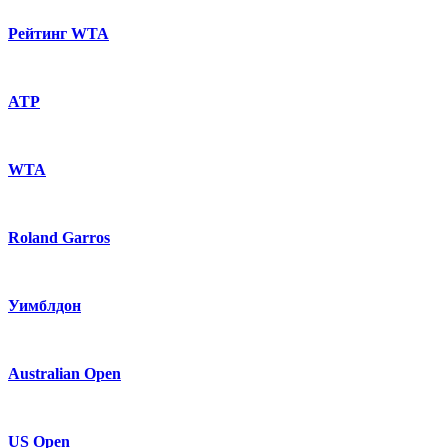
Рейтинг WTA
ATP
WTA
Roland Garros
Уимблдон
Australian Open
US Open