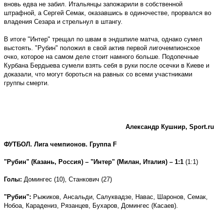
вновь едва не забил. Итальянцы запожарили в собственной
штрафной, а Сергей Семак, оказавшись в одиночестве, прорвался во
владения Сезара и стрельнул в штангу.
В итоге "Интер" трещал по швам в эндшпиле матча, однако сумел
выстоять. "Рубин" положил в свой актив первой лигочемпионское
очко, которое на самом деле стоит намного больше. Подопечные
Курбана Бердыева сумели взять себя в руки после осечки в Киеве и
доказали, что могут бороться на равных со всеми участниками
группы смерти.
Александр Кушнир,
Sport
.
ru
ФУТБОЛ. Лига чемпионов. Группа
F
"Рубин" (Казань, Россия) – "Интер" (Милан, Италия) – 1:1
(1:1)
Голы:
Домингес (10), Станкович (27)
"Рубин":
Рыжиков, Ансальди, Салуквадзе, Навас, Шаронов, Семак,
Нобоа, Карадениз, Рязанцев, Бухаров, Домингес (Касаев).