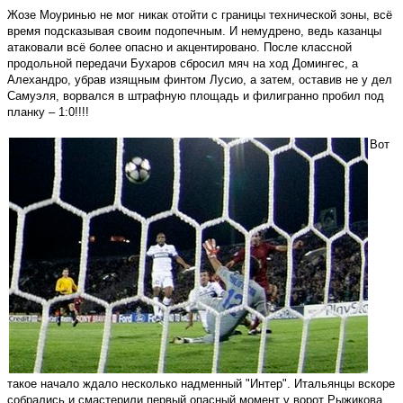
Жозе Моуринью не мог никак отойти с границы технической зоны, всё
время подсказывая своим подопечным. И немудрено, ведь казанцы
атаковали всё более опасно и акцентировано. После классной
продольной передачи Бухаров сбросил мяч на ход Домингес, а
Алехандро, убрав изящным финтом Лусио, а затем, оставив не у дел
Самуэля, ворвался в штрафную площадь и филигранно пробил под
планку – 1:0!!!!
Вот
такое начало ждало несколько надменный "Интер". Итальянцы вскоре
собрались и смастерили первый опасный момент у ворот Рыжикова.