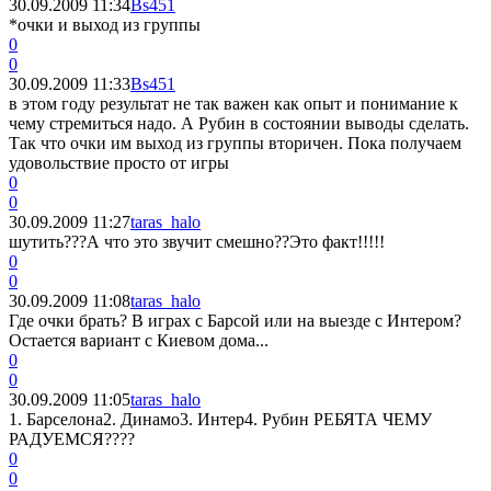
30.09.2009 11:34
Bs451
*очки и выход из группы
0
0
30.09.2009 11:33
Bs451
в этом году результат не так важен как опыт и понимание к
чему стремиться надо. А Рубин в состоянии выводы сделать.
Так что очки им выход из группы вторичен. Пока получаем
удовольствие просто от игры
0
0
30.09.2009 11:27
taras_halo
шутить???А что это звучит смешно??Это факт!!!!!
0
0
30.09.2009 11:08
taras_halo
Где очки брать? В играх с Барсой или на выезде с Интером?
Остается вариант с Киевом дома...
0
0
30.09.2009 11:05
taras_halo
1. Барселона2. Динамо3. Интер4. Рубин РЕБЯТА ЧЕМУ
РАДУЕМСЯ????
0
0