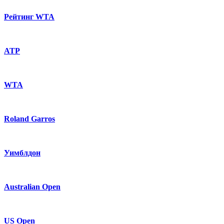
Рейтинг WTA
ATP
WTA
Roland Garros
Уимблдон
Australian Open
US Open