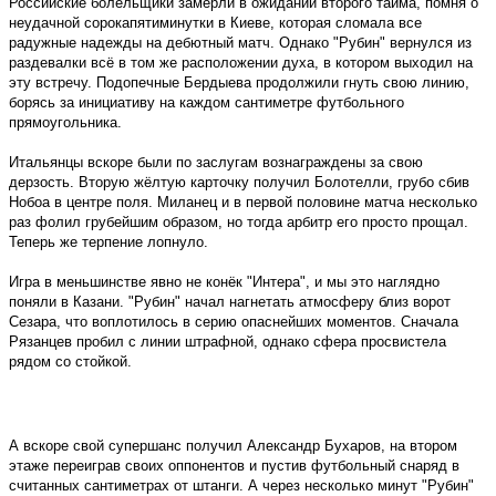
Российские болельщики замерли в ожидании второго тайма, помня о
неудачной сорокапятиминутки в Киеве, которая сломала все
радужные надежды на дебютный матч. Однако "Рубин" вернулся из
раздевалки всё в том же расположении духа, в котором выходил на
эту встречу. Подопечные Бердыева продолжили гнуть свою линию,
борясь за инициативу на каждом сантиметре футбольного
прямоугольника.
Итальянцы вскоре были по заслугам вознаграждены за свою
дерзость. Вторую жёлтую карточку получил Болотелли, грубо сбив
Нобоа в центре поля. Миланец и в первой половине матча несколько
раз фолил грубейшим образом, но тогда арбитр его просто прощал.
Теперь же терпение лопнуло.
Игра в меньшинстве явно не конёк "Интера", и мы это наглядно
поняли в Казани. "Рубин" начал нагнетать атмосферу близ ворот
Сезара, что воплотилось в серию опаснейших моментов. Сначала
Рязанцев пробил с линии штрафной, однако сфера просвистела
рядом со стойкой.
А вскоре свой супершанс получил Александр Бухаров, на втором
этаже переиграв своих оппонентов и пустив футбольный снаряд в
считанных сантиметрах от штанги. А через несколько минут "Рубин"