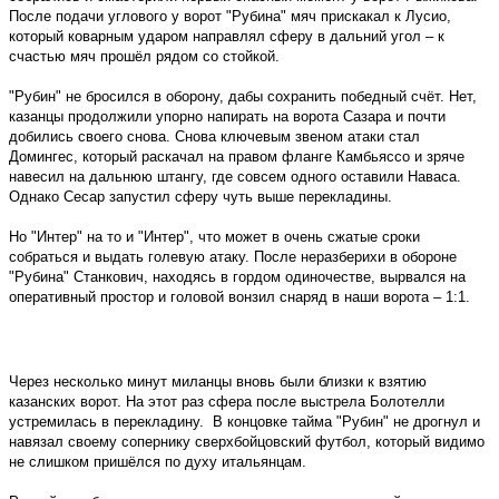
После подачи углового у ворот "Рубина" мяч прискакал к Лусио,
который коварным ударом направлял сферу в дальний угол – к
счастью мяч прошёл рядом со стойкой.
"Рубин" не бросился в оборону, дабы сохранить победный счёт. Нет,
казанцы продолжили упорно напирать на ворота Сазара и почти
добились своего снова. Снова ключевым звеном атаки стал
Домингес, который раскачал на правом фланге Камбьяссо и зряче
навесил на дальнюю штангу, где совсем одного оставили Наваса.
Однако Сесар запустил сферу чуть выше перекладины.
Но "Интер" на то и "Интер", что может в очень сжатые сроки
собраться и выдать голевую атаку. После неразберихи в обороне
"Рубина" Станкович, находясь в гордом одиночестве, вырвался на
оперативный простор и головой вонзил снаряд в наши ворота – 1:1.
Через несколько минут миланцы вновь были близки к взятию
казанских ворот. На этот раз сфера после выстрела Болотелли
устремилась в перекладину.
В концовке тайма "Рубин" не дрогнул и
навязал своему сопернику сверхбойцовский футбол, который видимо
не слишком пришёлся по духу итальянцам.