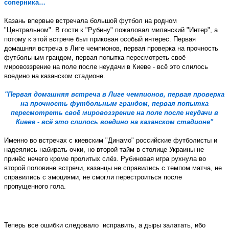
соперника…
Казань впервые встречала большой футбол на родном
"Центральном". В гости к "Рубину" пожаловал миланский "Интер", а
потому к этой встрече был прикован особый интерес. Первая
домашняя встреча в Лиге чемпионов, первая проверка на прочность
футбольным грандом, первая попытка пересмотреть своё
мировоззрение на поле после неудачи в Киеве - всё это слилось
воедино на казанском стадионе.
"Первая домашняя встреча в Лиге чемпионов, первая проверка
на прочность футбольным грандом, первая попытка
пересмотреть своё мировоззрение на поле после неудачи в
Киеве - всё это слилось воедино на казанском стадионе"
Именно во встречах с киевским "Динамо" российские футболисты и
надеялись набирать очки, но второй тайм в столице Украины не
принёс нечего кроме пролитых слёз. Рубиновая игра рухнула во
второй половине встречи, казанцы не справились с темпом матча, не
справились с эмоциями, не смогли перестроиться после
пропущенного гола.
Теперь все ошибки следовало
исправить, а дыры залатать, ибо