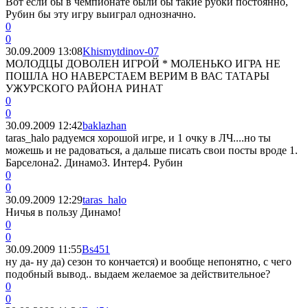
Вот если бы в чемпионате были бы такие рубки постоянно,
Рубин бы эту игру выиграл однозначно.
0
0
30.09.2009 13:08
Khismytdinov-07
МОЛОДЦЫ ДОВОЛЕН ИГРОЙ * МОЛЕНЬКО ИГРА НЕ
ПОШЛА НО НАВЕРСТАЕМ ВЕРИМ В ВАС ТАТАРЫ
УЖУРСКОГО РАЙОНА РИНАТ
0
0
30.09.2009 12:42
baklazhan
taras_halo радуемся хорошой игре, и 1 очку в ЛЧ....но ты
можешь и не радоваться, а дальше писать свои посты вроде 1.
Барселона2. Динамо3. Интер4. Рубин
0
0
30.09.2009 12:29
taras_halo
Ничья в пользу Динамо!
0
0
30.09.2009 11:55
Bs451
ну да- ну да) сезон то кончается) и вообще непонятно, с чего
подобный вывод.. выдаем желаемое за действительное?
0
0