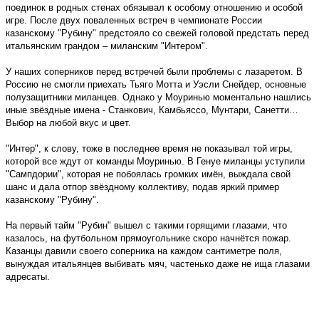
поединок в родных стенах обязывал к особому отношению и особой
игре. После двух поваленных встреч в чемпионате России
казанскому "Рубину" предстояло со свежей головой предстать перед
итальянским грандом – миланским "Интером".
У наших соперников перед встречей были проблемы с лазаретом. В
Россию не смогли приехать Тьяго Мотта и Уэсли Снейдер, основные
полузащитники миланцев. Однако у Моуринью моментально нашлись
иные звёздные имена - Станкович, Камбьяссо, Мунтари, Санетти…
Выбор на любой вкус и цвет.
"Интер", к слову, тоже в последнее время не показывал той игры,
которой все ждут от команды Моуринью. В Генуе миланцы уступили
"Сампдории", которая не побоялась громких имён, выждала свой
шанс и дала отпор звёздному коллективу, подав яркий пример
казанскому "Рубину".
На первый тайм "Рубин" вышел с такими горящими глазами, что
казалось, на футбольном прямоугольнике скоро начнётся пожар.
Казанцы давили своего соперника на каждом сантиметре поля,
вынуждая итальянцев выбивать мяч, частенько даже не ища глазами
адресаты.