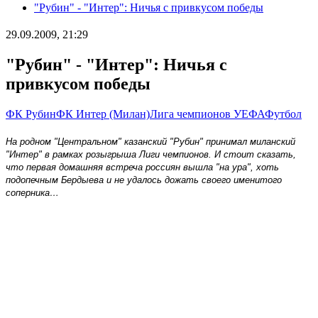
"Рубин" - "Интер": Ничья с привкусом победы
29.09.2009, 21:29
"Рубин" - "Интер": Ничья с
привкусом победы
ФК Рубин
ФК Интер (Милан)
Лига чемпионов УЕФА
Футбол
На родном "Центральном" казанский "Рубин" принимал миланский
"Интер" в рамках розыгрыша Лиги чемпионов. И стоит сказать,
что первая домашняя встреча россиян вышла "на ура", хоть
подопечным Бердыева и не удалось дожать своего именитого
соперника…