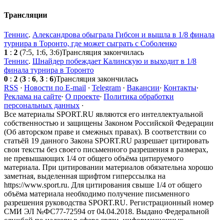
Трансляции
Теннис
.
Александрова обыграла Гибсон и вышла в 1/8 финала
турнира в Торонто, где может сыграть с Соболенко
1
:
2
(7:5, 1:6, 3:6)
Трансляция закончилась
Теннис
.
Шнайдер побеждает Калинскую и выходит в 1/8
финала турнира в Торонто
0
:
2
(
3
:
6
,
3
:
6
)
Трансляция закончилась
RSS
·
Новости по E-mail
·
Telegram
·
Вакансии
·
Контакты
·
Реклама на сайте
·
О проекте
·
Политика обработки
персональных данных
·
Все материалы SPORT.RU являются его интеллектуальной
собственностью и защищены Законом Российской Федерации
(Об авторском праве и смежных правах). В соответствии со
статьёй 19 данного Закона SPORT.RU разрешает цитировать
свои тексты без своего письменного разрешения в размерах,
не превышающих 1/4 от общего объёма цитируемого
материала. При цитировании материалов обязательна хорошо
заметная, выделенная шрифтом гиперссылка на
https://www.sport.ru. Для цитирования свыше 1/4 от общего
объёма материала необходимо получение письменного
разрешения руководства SPORT.RU. Регистрационный номер
СМИ ЭЛ №ФС77-72594 от 04.04.2018. Выдано Федеральной