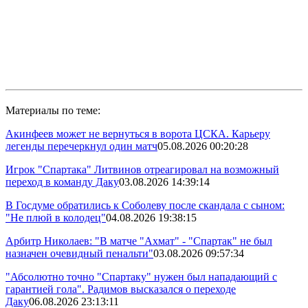
Материалы по теме:
Акинфеев может не вернуться в ворота ЦСКА. Карьеру
легенды перечеркнул один матч
05.08.2026 00:20:28
Игрок "Спартака" Литвинов отреагировал на возможный
переход в команду Даку
03.08.2026 14:39:14
В Госдуме обратились к Соболеву после скандала с сыном:
"Не плюй в колодец"
04.08.2026 19:38:15
Арбитр Николаев: "В матче "Ахмат" - "Спартак" не был
назначен очевидный пенальти"
03.08.2026 09:57:34
"Абсолютно точно "Спартаку" нужен был нападающий с
гарантией гола". Радимов высказался о переходе
Даку
06.08.2026 23:13:11