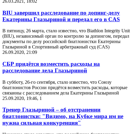
26.03.2021, 18:02
BIU завершил расследование по допинг-делу
Екатерины Глазыриной и передал его в CAS
В пятницу, 26 марта, стало известно, что Biathlon Integrity Unit
(BIU), независимый орган по контролю за допингом, передал
документы по делу российской биатлонистки Екатерины
Глазыриной в Спортивный арбитражный суд (CAS)
26.09.2020, 21:09
СБР придётся возместить расходы на
расследование дела Глазыриной
В субботу, 26-го сентября, стало известно, что Союзу
биатлонистов России придётся возместить расходы, которые
связанны с расследованием дела Екатерины Глазыриной
25.09.2020, 19:46
,
1
Тренер Глазыриной – об отстранении
биатлонистки: "Видимо, на Кубке мира им не
нужна сильная конкуренция"