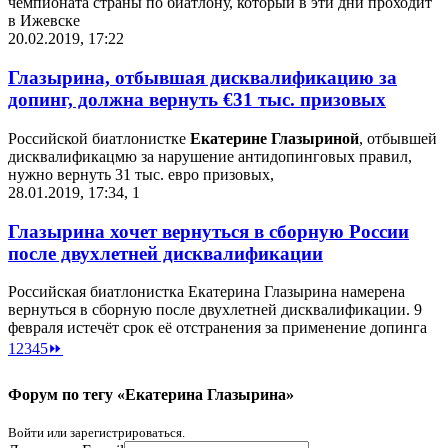
чемпионата страны по биатлону, который в эти дни проходит
в Ижевске
20.02.2019, 17:22
Глазырина, отбывшая дисквалификацию за
допинг, должна вернуть €31 тыс. призовых
Российской биатлонистке
Екатерине Глазыриной
, отбывшей
дисквалификацмю за нарушение антидопинговых правил,
нужно вернуть 31 тыс. евро призовых,
28.01.2019, 17:34
,
1
Глазырина хочет вернуться в сборную России
после двухлетней дисквалификации
Российская биатлонистка Екатерина Глазырина намерена
вернуться в сборную после двухлетней дисквалификации. 9
февраля истечёт срок её отстранения за применение допинга
1
2
3
4
5
⏩
Форум по тегу «Екатерина Глазырина»
Войти или зарегистрироваться.