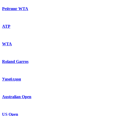
Рейтинг WTA
ATP
WTA
Roland Garros
Уимблдон
Australian Open
US Open