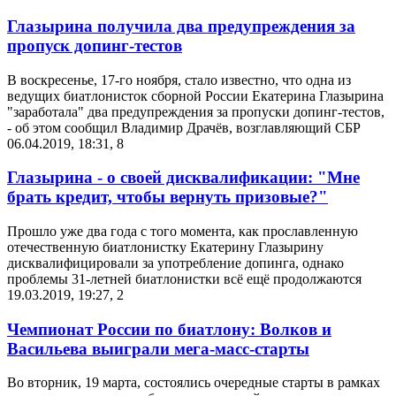
Глазырина получила два предупреждения за
пропуск допинг-тестов
В воскресенье, 17-го ноября, стало известно, что одна из
ведущих биатлонисток сборной России Екатерина Глазырина
"заработала" два предупреждения за пропуски допинг-тестов,
- об этом сообщил Владимир Драчёв, возглавляющий СБР
06.04.2019, 18:31
,
8
Глазырина - о своей дисквалификации: "Мне
брать кредит, чтобы вернуть призовые?"
Прошло уже два года с того момента, как прославленную
отечественную биатлонистку Екатерину Глазырину
дисквалифицировали за употребление допинга, однако
проблемы 31-летней биатлонистки всё ещё продолжаются
19.03.2019, 19:27
,
2
Чемпионат России по биатлону: Волков и
Васильева выиграли мега-масс-старты
Во вторник, 19 марта, состоялись очередные старты в рамках