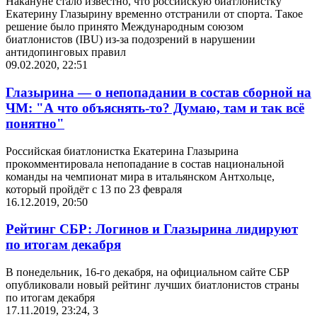
Накануне стало известно, что российскую биатлонистку
Екатерину Глазырину временно отстранили от спорта. Такое
решение было принято Международным союзом
биатлонистов (IBU) из-за подозрений в нарушении
антидопинговых правил
09.02.2020, 22:51
Глазырина — о непопадании в состав сборной на
ЧМ: "А что объяснять-то? Думаю, там и так вcё
понятно"
Российская биатлонистка Екатерина Глазырина
прокомментировала непопадание в состав национальной
команды на чемпионат мира в итальянском Антхольце,
который пройдёт с 13 по 23 февраля
16.12.2019, 20:50
Рейтинг СБР: Логинов и Глазырина лидируют
по итогам декабря
В понедельник, 16-го декабря, на официальном сайте СБР
опубликовали новый рейтинг лучших биатлонистов страны
по итогам декабря
17.11.2019, 23:24
,
3