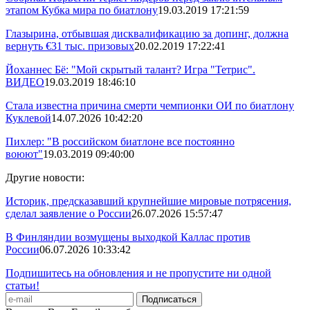
этапом Кубка мира по биатлону
19.03.2019 17:21:59
Глазырина, отбывшая дисквалификацию за допинг, должна
вернуть €31 тыс. призовых
20.02.2019 17:22:41
Йоханнес Бё: "Мой скрытый талант? Игра "Тетрис".
ВИДЕО
19.03.2019 18:46:10
Стала известна причина смерти чемпионки ОИ по биатлону
Куклевой
14.07.2026 10:42:20
Пихлер: "В российском биатлоне все постоянно
воюют"
19.03.2019 09:40:00
Другие новости:
Историк, предсказавший крупнейшие мировые потрясения,
сделал заявление о России
26.07.2026 15:57:47
В Финляндии возмущены выходкой Каллас против
России
06.07.2026 10:33:42
Подпишитесь на обновления и не пропустите ни одной
статьи!