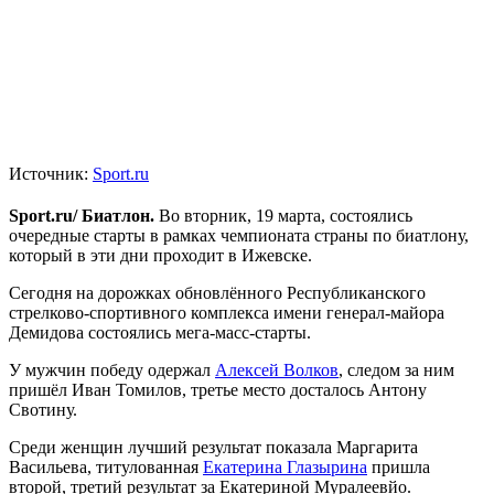
Источник:
Sport.ru
Sport.ru/ Биатлон.
Во вторник, 19 марта, состоялись
очередные старты в рамках чемпионата страны по биатлону,
который в эти дни проходит в Ижевске.
Сегодня на дорожках обновлённого Республиканского
стрелково-спортивного комплекса имени генерал-майора
Демидова состоялись мега-масс-старты.
У мужчин победу одержал
Алексей Волков
, следом за ним
пришёл Иван Томилов, третье место досталось Антону
Свотину.
Среди женщин лучший результат показала Маргарита
Васильева, титулованная
Екатерина Глазырина
пришла
второй, третий результат за Екатериной Муралеевйо.