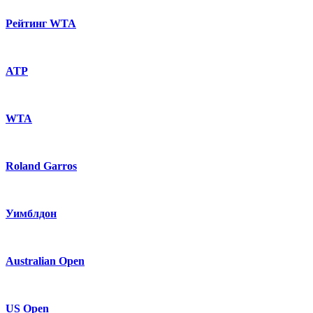
Рейтинг WTA
ATP
WTA
Roland Garros
Уимблдон
Australian Open
US Open