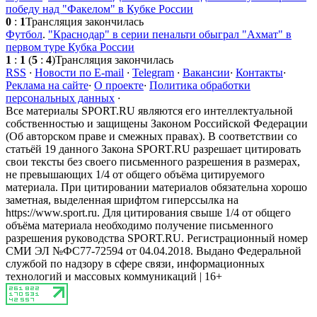
победу над "Факелом" в Кубке России
0
:
1
Трансляция закончилась
Футбол
.
"Краснодар" в серии пенальти обыграл "Ахмат" в
первом туре Кубка России
1
:
1
(
5
:
4
)
Трансляция закончилась
RSS
·
Новости по E-mail
·
Telegram
·
Вакансии
·
Контакты
·
Реклама на сайте
·
О проекте
·
Политика обработки
персональных данных
·
Все материалы SPORT.RU являются его интеллектуальной
собственностью и защищены Законом Российской Федерации
(Об авторском праве и смежных правах). В соответствии со
статьёй 19 данного Закона SPORT.RU разрешает цитировать
свои тексты без своего письменного разрешения в размерах,
не превышающих 1/4 от общего объёма цитируемого
материала. При цитировании материалов обязательна хорошо
заметная, выделенная шрифтом гиперссылка на
https://www.sport.ru. Для цитирования свыше 1/4 от общего
объёма материала необходимо получение письменного
разрешения руководства SPORT.RU. Регистрационный номер
СМИ ЭЛ №ФС77-72594 от 04.04.2018. Выдано Федеральной
службой по надзору в сфере связи, информационных
технологий и массовых коммуникаций | 16+