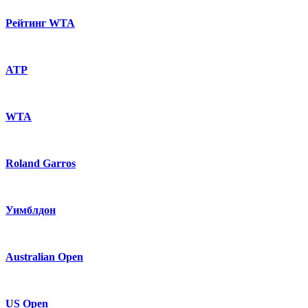
Рейтинг WTA
ATP
WTA
Roland Garros
Уимблдон
Australian Open
US Open