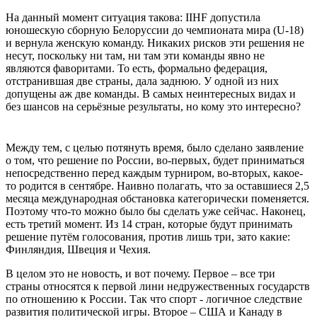
На данный момент ситуация такова: IIHF допустила
юношескую сборную Белоруссии до чемпионата мира (U-18)
и вернула женскую команду. Никаких рисков эти решения не
несут, поскольку ни там, ни там эти команды явно не
являются фаворитами. То есть, формально федерация,
отстранившая две страны, дала заднюю. У одной из них
допущены аж две команды. В самых неинтересных видах и
без шансов на серьёзные результаты, но кому это интересно?
Между тем, с целью потянуть время, было сделано заявление
о том, что решение по России, во-первых, будет приниматься
непосредственно перед каждым турниром, во-вторых, какое-
то родится в сентябре. Наивно полагать, что за оставшиеся 2,5
месяца международная обстановка категорически поменяется.
Поэтому что-то можно было бы сделать уже сейчас. Наконец,
есть третий момент. Из 14 стран, которые будут принимать
решение путём голосования, против лишь три, зато какие:
Финляндия, Швеция и Чехия.
В целом это не новость, и вот почему. Первое – все три
страны относятся к первой лини недружественных государств
по отношению к России. Так что спорт - логичное следствие
развития политической игры. Второе – США и Канаду в