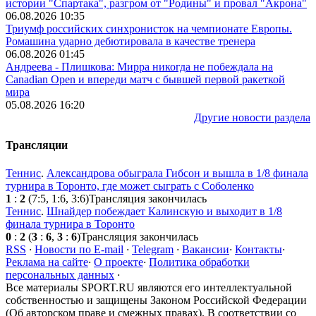
истории "Спартака", разгром от "Родины" и провал "Акрона"
06.08.2026 10:35
Триумф российских синхронисток на чемпионате Европы.
Ромашина ударно дебютировала в качестве тренера
06.08.2026 01:45
Андреева - Плишкова: Мирра никогда не побеждала на
Canadian Open и впереди матч с бывшей первой ракеткой
мира
05.08.2026 16:20
Другие новости раздела
Трансляции
Теннис
.
Александрова обыграла Гибсон и вышла в 1/8 финала
турнира в Торонто, где может сыграть с Соболенко
1
:
2
(7:5, 1:6, 3:6)
Трансляция закончилась
Теннис
.
Шнайдер побеждает Калинскую и выходит в 1/8
финала турнира в Торонто
0
:
2
(
3
:
6
,
3
:
6
)
Трансляция закончилась
RSS
·
Новости по E-mail
·
Telegram
·
Вакансии
·
Контакты
·
Реклама на сайте
·
О проекте
·
Политика обработки
персональных данных
·
Все материалы SPORT.RU являются его интеллектуальной
собственностью и защищены Законом Российской Федерации
(Об авторском праве и смежных правах). В соответствии со