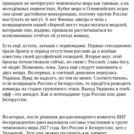
принципе не интересуют чемпионаты мира как таковые, а на
молодёжных первенствах, Кубке мира и Олимпийских играх
они ценят достойную конкуренцию, поэтому против России
выступать не могут. А вот Финны, шведы и чехи с
возвращением нашей сборной могут недосчитаться медалей,
которыми они, видимо, привыкли рассчитываться во
всевозможных отчётах об успехах команд.
Есть ещё, кстати, латыши с норвежцами. Первые сенсационно
брали бронзу в период отсутствия россиян да и вообще
известны своей русофобской позицией. Вторые вкус этой
бронзы почувствовали сейчас, но связи с Россией, слава богу,
не видят. Возможно, пока. Здесь ещё следует напомнить о
двух вещах. Во-первых, в элитный дивизион вернулась
Украина. Вряд ли надолго, но тем не менее. Соответственно,
если возвращать Россию и Белоруссию, то придётся разводить
команды на стадии группового этапа. Выход Украины в плей-
офф - это анекдот. Как и непопадание туда России или даже
Белоруссии.
Во-вторых, после решения дисциплинарного комитета IIHF
беспрецедентно рано выложила составы участников и групп
чемпионата мира 2027 года. Без России и Белоруссии, зато с
Украиной. Этот шаг можно расценить как элемент