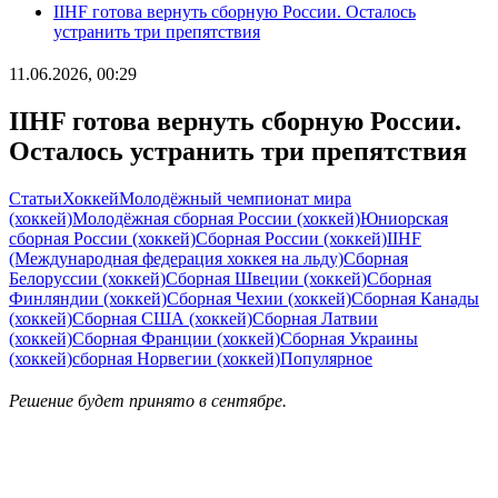
IIHF готова вернуть сборную России. Осталось
устранить три препятствия
11.06.2026, 00:29
IIHF готова вернуть сборную России.
Осталось устранить три препятствия
Статьи
Хоккей
Молодёжный чемпионат мира
(хоккей)
Молодёжная сборная России (хоккей)
Юниорская
сборная России (хоккей)
Сборная России (хоккей)
IIHF
(Международная федерация хоккея на льду)
Сборная
Белоруссии (хоккей)
Сборная Швеции (хоккей)
Сборная
Финляндии (хоккей)
Сборная Чехии (хоккей)
Сборная Канады
(хоккей)
Сборная США (хоккей)
Сборная Латвии
(хоккей)
Сборная Франции (хоккей)
Сборная Украины
(хоккей)
сборная Норвегии (хоккей)
Популярное
Решение будет принято в сентябре.