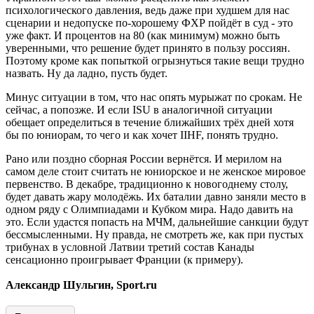
психологического давления, ведь даже при худшем для нас
сценарии и недопуске по-хорошему ФХР пойдёт в суд - это
уже факт. И процентов на 80 (как минимум) можно быть
уверенными, что решение будет принято в пользу россиян.
Поэтому кроме как попыткой огрызнуться такие вещи трудно
назвать. Ну да ладно, пусть будет.
Минус ситуации в том, что нас опять мурыжат по срокам. Не
сейчас, а попозже. И если ISU в аналогичной ситуации
обещает определиться в течение ближайших трёх дней хотя
бы по юниорам, то чего и как хочет IIHF, понять трудно.
Рано или поздно сборная России вернётся. И мерилом на
самом деле стоит считать не юниорское и не женское мировое
первенство. В декабре, традиционно к новогоднему столу,
будет давать жару молодёжь. Их баталии давно заняли место в
одном ряду с Олимпиадами и Кубком мира. Надо давить на
это. Если удастся попасть на МЧМ, дальнейшие санкции будут
бессмысленными. Ну правда, не смотреть же, как при пустых
трибунах в условной Латвии третий состав Канады
сенсационно проигрывает Франции (к примеру).
Александр Шульгин, Sport.ru