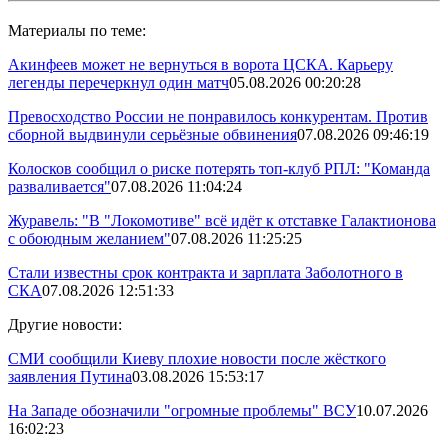
Материалы по теме:
Акинфеев может не вернуться в ворота ЦСКА. Карьеру
легенды перечеркнул один матч
05.08.2026 00:20:28
Превосходство России не понравилось конкурентам. Против
сборной выдвинули серьёзные обвинения
07.08.2026 09:46:19
Колосков сообщил о риске потерять топ-клуб РПЛ: "Команда
разваливается"
07.08.2026 11:04:24
Журавель: "В "Локомотиве" всё идёт к отставке Галактионова
с обоюдным желанием"
07.08.2026 11:25:25
Стали известны срок контракта и зарплата Заболотного в
СКА
07.08.2026 12:51:33
Другие новости:
СМИ сообщили Киеву плохие новости после жёсткого
заявления Путина
03.08.2026 15:53:17
На Западе обозначили "огромные проблемы" ВСУ
10.07.2026
16:02:23