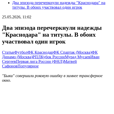
Два эпизода перечеркнули надежды "Краснодара" на
титулы. В обоих участвовал один игрок
25.05.2026, 11:02
Два эпизода перечеркнули надежды
"Краснодара" на титулы. В обоих
участвовал один игрок
Статьи
Футбол
ФК Краснодар
ФК Спартак (Москва)
ФК
Динамо (Москва)
РПЛ
Кубок России
Мурад Мусаев
Иван
Сергеев
Первая лига России (ФНЛ)
Матвей
Сафонов
Популярное
"Быки" совершили роковую ошибку в зимнее трансферное
окно.