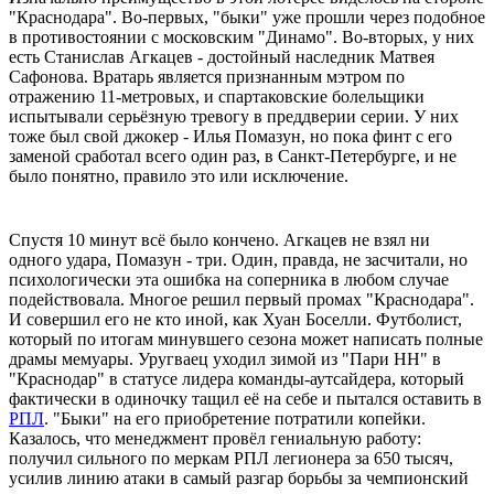
"Краснодара". Во-первых, "быки" уже прошли через подобное
в противостоянии с московским "Динамо". Во-вторых, у них
есть Станислав Агкацев - достойный наследник Матвея
Сафонова. Вратарь является признанным мэтром по
отражению 11-метровых, и спартаковские болельщики
испытывали серьёзную тревогу в преддверии серии. У них
тоже был свой джокер - Илья Помазун, но пока финт с его
заменой сработал всего один раз, в Санкт-Петербурге, и не
было понятно, правило это или исключение.
Спустя 10 минут всё было кончено. Агкацев не взял ни
одного удара, Помазун - три. Один, правда, не засчитали, но
психологически эта ошибка на соперника в любом случае
подействовала. Многое решил первый промах "Краснодара".
И совершил его не кто иной, как Хуан Боселли. Футболист,
который по итогам минувшего сезона может написать полные
драмы мемуары. Уругваец уходил зимой из "Пари НН" в
"Краснодар" в статусе лидера команды-аутсайдера, который
фактически в одиночку тащил её на себе и пытался оставить в
РПЛ
. "Быки" на его приобретение потратили копейки.
Казалось, что менеджмент провёл гениальную работу:
получил сильного по меркам РПЛ легионера за 650 тысяч,
усилив линию атаки в самый разгар борьбы за чемпионский