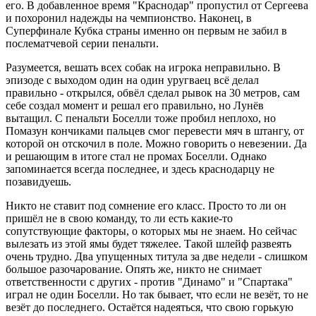
его. В добавленное время "Краснодар" пропустил от Сергеева
и похоронил надежды на чемпионство. Наконец, в
Суперфинале Кубка страны именно он первым не забил в
послематчевой серии пенальти.
Разумеется, вешать всех собак на игрока неправильно. В
эпизоде с выходом один на один уругваец всё делал
правильно - открылся, обвёл сделал рывок на 30 метров, сам
себе создал момент и решал его правильно, но Лунёв
вытащил. С пенальти Боселли тоже пробил неплохо, но
Помазун кончиками пальцев смог перевести мяч в штангу, от
которой он отскочил в поле. Можно говорить о невезении. Да
и решающим в итоге стал не промах Боселли. Однако
запоминается всегда последнее, и здесь краснодарцу не
позавидуешь.
Никто не ставит под сомнение его класс. Просто то ли он
пришёл не в свою команду, то ли есть какие-то
сопутствующие факторы, о которых мы не знаем. Но сейчас
вылезать из этой ямы будет тяжелее. Такой шлейф развеять
очень трудно. Два упущенных титула за две недели - слишком
большое разочарование. Опять же, никто не снимает
ответственности с других - против "Динамо" и "Спартака"
играл не один Боселли. Но так бывает, что если не везёт, то не
везёт до последнего. Остаётся надеяться, что свою горькую