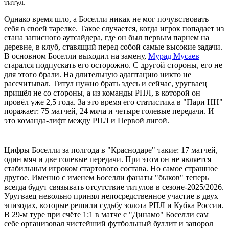
титул.
Однако время шло, а Боселли никак не мог почувствовать
себя в своей тарелке. Такое случается, когда игрок попадает из
стана записного аутсайдера, где он был первым парнем на
деревне, в клуб, ставящий перед собой самые высокие задачи.
В основном Боселли выходил на замену,
Мурад Мусаев
старался подпускать его осторожно. С другой стороны, его не
для этого брали. На длительную адаптацию никто не
рассчитывал. Титул нужно брать здесь и сейчас, уругваец
пришёл не со стороны, а из команды РПЛ, в которой он
провёл уже 2,5 года. За это время его статистика в "Пари НН"
поражает: 75 матчей, 24 мяча и четыре голевые передачи. И
это команда-лифт между РПЛ и Первой лигой.
Цифры Боселли за полгода в "Краснодаре" такие: 17 матчей,
один мяч и две голевые передачи. При этом он не является
стабильным игроком стартового состава. Но самое страшное
другое. Именно с именем Боселли фанаты "быков" теперь
всегда будут связывать отсутствие титулов в сезоне-2025/2026.
Уругваец невольно принял непосредственное участие в двух
эпизодах, которые решили судьбу золота РПЛ и Кубка России.
В 29-м туре при счёте 1:1 в матче с "Динамо" Боселли сам
себе организовал чистейший футбольный буллит и запорол