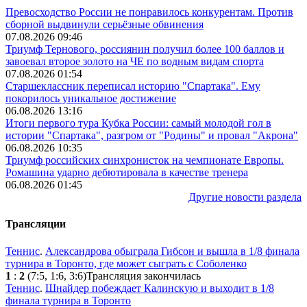
Превосходство России не понравилось конкурентам. Против
сборной выдвинули серьёзные обвинения
07.08.2026 09:46
Триумф Тернового, россиянин получил более 100 баллов и
завоевал второе золото на ЧЕ по водным видам спорта
07.08.2026 01:54
Старшеклассник переписал историю "Спартака". Ему
покорилось уникальное достижение
06.08.2026 13:16
Итоги первого тура Кубка России: самый молодой гол в
истории "Спартака", разгром от "Родины" и провал "Акрона"
06.08.2026 10:35
Триумф российских синхронисток на чемпионате Европы.
Ромашина ударно дебютировала в качестве тренера
06.08.2026 01:45
Другие новости раздела
Трансляции
Теннис
.
Александрова обыграла Гибсон и вышла в 1/8 финала
турнира в Торонто, где может сыграть с Соболенко
1
:
2
(7:5, 1:6, 3:6)
Трансляция закончилась
Теннис
.
Шнайдер побеждает Калинскую и выходит в 1/8
финала турнира в Торонто