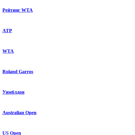
Рейтинг WTA
ATP
WTA
Roland Garros
Уимблдон
Australian Open
US Open