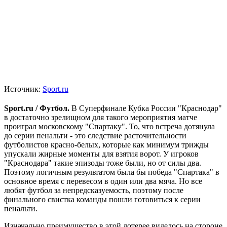
Источник:
Sport.ru
Sport.ru / Футбол.
В Суперфинале Кубка России "Краснодар"
в достаточно зрелищном для такого мероприятия матче
проиграл московскому "Спартаку". То, что встреча дотянула
до серии пенальти - это следствие расточительности
футболистов красно-белых, которые как минимум трижды
упускали жирные моменты для взятия ворот. У игроков
"Краснодара" такие эпизоды тоже были, но от силы два.
Поэтому логичным результатом была бы победа "Спартака" в
основное время с перевесом в один или два мяча. Но все
любят футбол за непредсказуемость, поэтому после
финального свистка команды пошли готовиться к серии
пенальти.
Изначально преимущество в этой лотерее виделось на стороне