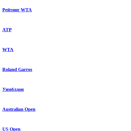
Рейтинг WTA
ATP
WTA
Roland Garros
Уимблдон
Australian Open
US Open