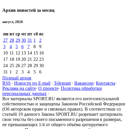
Архив новостей за месяц
август, 2026
пн
вт
ср
чт
пт
сб
вс
27
28
29
30
31
1
2
3
4
5
6
7
8
9
10
11
12
13
14
15
16
17
18
19
20
21
22
23
24
25
26
27
28
29
30
31
1
2
3
4
5
6
Полный архив
RSS
·
Новости по E-mail
·
Telegram
·
Вакансии
·
Контакты
·
Реклама на сайте
·
О проекте
·
Политика обработки
персональных данных
·
Все материалы SPORT.RU являются его интеллектуальной
собственностью и защищены Законом Российской Федерации
(Об авторском праве и смежных правах). В соответствии со
статьёй 19 данного Закона SPORT.RU разрешает цитировать
свои тексты без своего письменного разрешения в размерах,
не превышающих 1/4 от общего объёма цитируемого