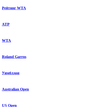
Рейтинг WTA
ATP
WTA
Roland Garros
Уимблдон
Australian Open
US Open