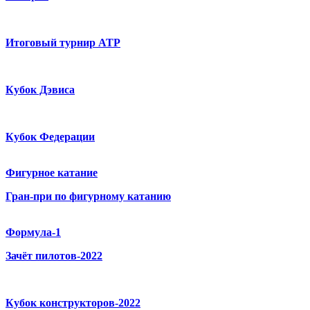
Итоговый турнир ATP
Кубок Дэвиса
Кубок Федерации
Фигурное катание
Гран-при по фигурному катанию
Формула-1
Зачёт пилотов-2022
Кубок конструкторов-2022