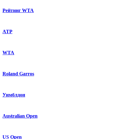
Рейтинг WTA
ATP
WTA
Roland Garros
Уимблдон
Australian Open
US Open