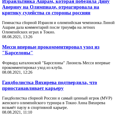
Израильтянка Ашрам, которая победила Дину
Аверину на Олимпиаде, отреагировала на
критику судейства со стороны россиян
Гимнастка сборной Израиля и олимпийская чемпионка Линой
Ашрам дала комментарий после триумфа на летних
Олимпийских играх в Токио.
08.08.2021, 13:26
Месси впервые прокомментировал уход из
"Барселоны"
Форвард каталонской "Барселоны" Лионель Месси впервые
прокомментировал уход из клуба.
08.08.2021, 12:26
Гандболистка Вяхирева подтвердила, что
приостанавливает карьеру
Гандболистка сборной России и самый ценный игрок (MVP)
женского олимпийского турнира в Токио Анна Вяхирева
возьмёт паузу в спортивной карьере.
08.08.2021, 11:10