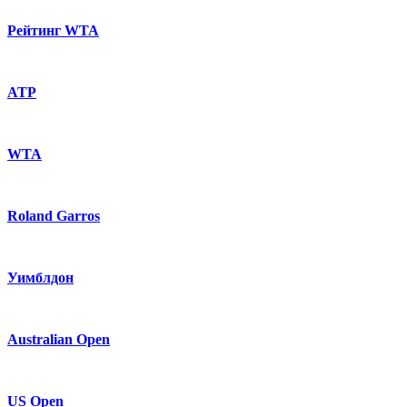
Рейтинг WTA
ATP
WTA
Roland Garros
Уимблдон
Australian Open
US Open