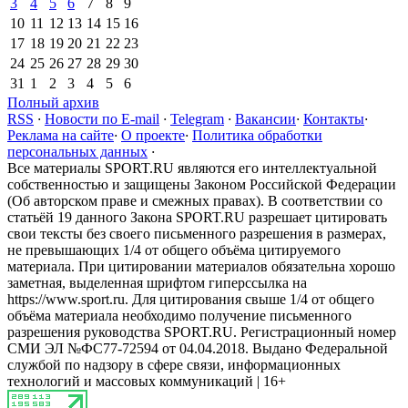
3
4
5
6
7
8
9
10
11
12
13
14
15
16
17
18
19
20
21
22
23
24
25
26
27
28
29
30
31
1
2
3
4
5
6
Полный архив
RSS
·
Новости по E-mail
·
Telegram
·
Вакансии
·
Контакты
·
Реклама на сайте
·
О проекте
·
Политика обработки
персональных данных
·
Все материалы SPORT.RU являются его интеллектуальной
собственностью и защищены Законом Российской Федерации
(Об авторском праве и смежных правах). В соответствии со
статьёй 19 данного Закона SPORT.RU разрешает цитировать
свои тексты без своего письменного разрешения в размерах,
не превышающих 1/4 от общего объёма цитируемого
материала. При цитировании материалов обязательна хорошо
заметная, выделенная шрифтом гиперссылка на
https://www.sport.ru. Для цитирования свыше 1/4 от общего
объёма материала необходимо получение письменного
разрешения руководства SPORT.RU. Регистрационный номер
СМИ ЭЛ №ФС77-72594 от 04.04.2018. Выдано Федеральной
службой по надзору в сфере связи, информационных
технологий и массовых коммуникаций | 16+