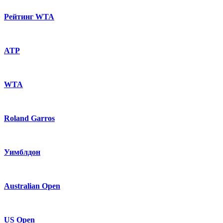
Рейтинг WTA
ATP
WTA
Roland Garros
Уимблдон
Australian Open
US Open