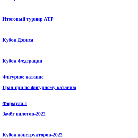
Итоговый турнир ATP
Кубок Дэвиса
Кубок Федерации
Фигурное катание
Гран-при по фигурному катанию
Формула-1
Зачёт пилотов-2022
Кубок конструкторов-2022