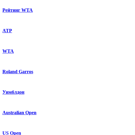
Рейтинг WTA
ATP
WTA
Roland Garros
Уимблдон
Australian Open
US Open