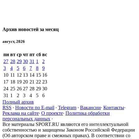
Архив новостей за месяц
август, 2026
пн
вт
ср
чт
пт
сб
вс
27
28
29
30
31
1
2
3
4
5
6
7
8
9
10
11
12
13
14
15
16
17
18
19
20
21
22
23
24
25
26
27
28
29
30
31
1
2
3
4
5
6
Полный архив
RSS
·
Новости по E-mail
·
Telegram
·
Вакансии
·
Контакты
·
Реклама на сайте
·
О проекте
·
Политика обработки
персональных данных
·
Все материалы SPORT.RU являются его интеллектуальной
собственностью и защищены Законом Российской Федерации
(Об авторском праве и смежных правах). В соответствии со