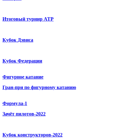
Итоговый турнир ATP
Кубок Дэвиса
Кубок Федерации
Фигурное катание
Гран-при по фигурному катанию
Формула-1
Зачёт пилотов-2022
Кубок конструкторов-2022