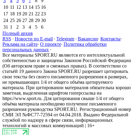
3
4
5
6
7
8
9
10
11
12
13
14
15
16
17
18
19
20
21
22
23
24
25
26
27
28
29
30
31
1
2
3
4
5
6
Полный архив
RSS
·
Новости по E-mail
·
Telegram
·
Вакансии
·
Контакты
·
Реклама на сайте
·
О проекте
·
Политика обработки
персональных данных
·
Все материалы SPORT.RU являются его интеллектуальной
собственностью и защищены Законом Российской Федерации
(Об авторском праве и смежных правах). В соответствии со
статьёй 19 данного Закона SPORT.RU разрешает цитировать
свои тексты без своего письменного разрешения в размерах,
не превышающих 1/4 от общего объёма цитируемого
материала. При цитировании материалов обязательна хорошо
заметная, выделенная шрифтом гиперссылка на
https://www.sport.ru. Для цитирования свыше 1/4 от общего
объёма материала необходимо получение письменного
разрешения руководства SPORT.RU. Регистрационный номер
СМИ ЭЛ №ФС77-72594 от 04.04.2018. Выдано Федеральной
службой по надзору в сфере связи, информационных
технологий и массовых коммуникаций | 16+