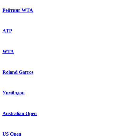
Рейтинг WTA
ATP
WTA
Roland Garros
Уимблдон
Australian Open
US Open