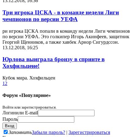
13.12.2018, 16:36
Три игрока ЦСКА - в команде недели Лиги
чемпионов по версии УЕФА
ри игрока ЦСКА попали в команду недели Лиги чемпионов
по версии УЕФА. Это голкипер Игорь Акинфеев, защитник
Георгий Щенников, а также хавбек Арнор Сигурдссон.
13.12.2018, 16:25
Юрлова выиграла бронзу в спринте в
Хохфильцене!
Кубок мира. Хохфильцен
1
2
Форум «Популярное»
Войти или зарегистрироваться.
Логин
или E-mail
Пароль
Запомнить
Забыли пароль?
|
Зарегистрироваться