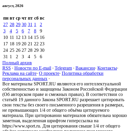
август, 2026
пн
вт
ср
чт
пт
сб
вс
27
28
29
30
31
1
2
3
4
5
6
7
8
9
10
11
12
13
14
15
16
17
18
19
20
21
22
23
24
25
26
27
28
29
30
31
1
2
3
4
5
6
Полный архив
RSS
·
Новости по E-mail
·
Telegram
·
Вакансии
·
Контакты
·
Реклама на сайте
·
О проекте
·
Политика обработки
персональных данных
·
Все материалы SPORT.RU являются его интеллектуальной
собственностью и защищены Законом Российской Федерации
(Об авторском праве и смежных правах). В соответствии со
статьёй 19 данного Закона SPORT.RU разрешает цитировать
свои тексты без своего письменного разрешения в размерах,
не превышающих 1/4 от общего объёма цитируемого
материала. При цитировании материалов обязательна хорошо
заметная, выделенная шрифтом гиперссылка на
https://www.sport.ru. Для цитирования свыше 1/4 от общего