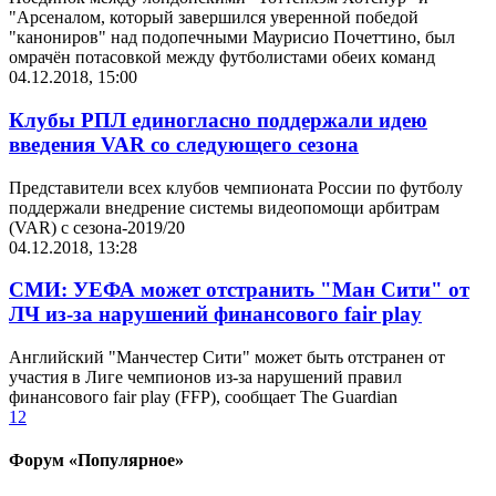
"Арсеналом, который завершился уверенной победой
"канониров" над подопечными Маурисио Почеттино, был
омрачён потасовкой между футболистами обеих команд
04.12.2018, 15:00
Клубы РПЛ единогласно поддержали идею
введения VAR со следующего сезона
Представители всех клубов чемпионата России по футболу
поддержали внедрение системы видеопомощи арбитрам
(VAR) с сезона-2019/20
04.12.2018, 13:28
СМИ: УЕФА может отстранить "Ман Сити" от
ЛЧ из-за нарушений финансового fair play
Английский "Манчестер Сити" может быть отстранен от
участия в Лиге чемпионов из-за нарушений правил
финансового fair play (FFP), сообщает The Guardian
1
2
Форум «Популярное»