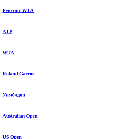
Рейтинг WTA
ATP
WTA
Roland Garros
Уимблдон
Australian Open
US Open