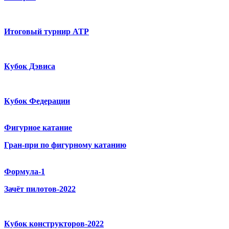
Итоговый турнир ATP
Кубок Дэвиса
Кубок Федерации
Фигурное катание
Гран-при по фигурному катанию
Формула-1
Зачёт пилотов-2022
Кубок конструкторов-2022