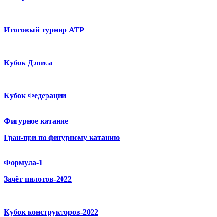
Итоговый турнир ATP
Кубок Дэвиса
Кубок Федерации
Фигурное катание
Гран-при по фигурному катанию
Формула-1
Зачёт пилотов-2022
Кубок конструкторов-2022