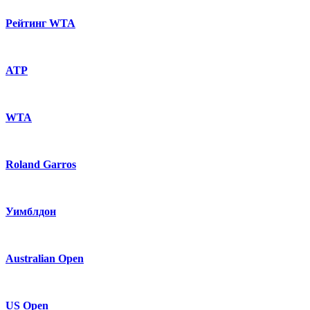
Рейтинг WTA
ATP
WTA
Roland Garros
Уимблдон
Australian Open
US Open