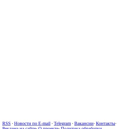
RSS
·
Новости по E-mail
·
Telegram
·
Вакансии
·
Контакты
·
Реклама на сайте
·
О проекте
·
Политика обработки