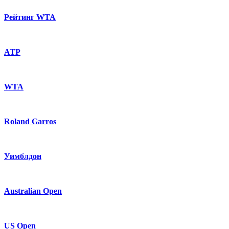
Рейтинг WTA
ATP
WTA
Roland Garros
Уимблдон
Australian Open
US Open