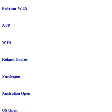
Рейтинг WTA
ATP
WTA
Roland Garros
Уимблдон
Australian Open
US Open