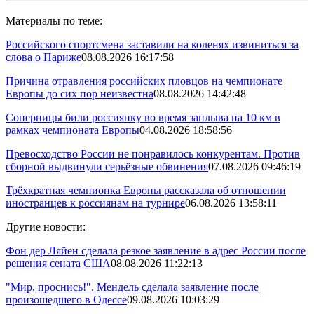
Материалы по теме:
Российского спортсмена заставили на коленях извиниться за
слова о Париже
08.08.2026 16:17:58
Причина отравления российских пловцов на чемпионате
Европы до сих пор неизвестна
08.08.2026 14:42:48
Соперницы били россиянку во время заплыва на 10 км в
рамках чемпионата Европы
04.08.2026 18:58:56
Превосходство России не понравилось конкурентам. Против
сборной выдвинули серьёзные обвинения
07.08.2026 09:46:19
Трёхкратная чемпионка Европы рассказала об отношении
иностранцев к россиянам на турнире
06.08.2026 13:58:11
Другие новости:
Фон дер Ляйен сделала резкое заявление в адрес России после
решения сената США
08.08.2026 11:22:13
"Мир, проснись!". Мендель сделала заявление после
произошедшего в Одессе
09.08.2026 10:03:29