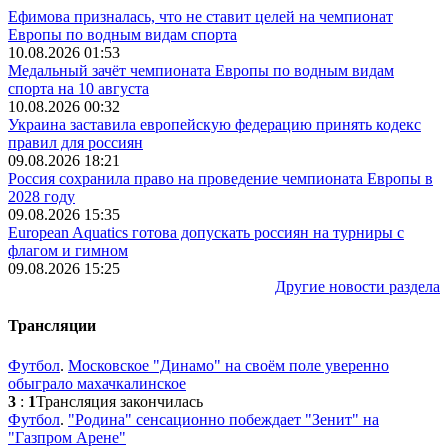
Ефимова призналась, что не ставит целей на чемпионат
Европы по водным видам спорта
10.08.2026 01:53
Медальный зачёт чемпионата Европы по водным видам
спорта на 10 августа
10.08.2026 00:32
Украина заставила европейскую федерацию принять кодекс
правил для россиян
09.08.2026 18:21
Россия сохранила право на проведение чемпионата Европы в
2028 году
09.08.2026 15:35
European Aquatics готова допускать россиян на турниры с
флагом и гимном
09.08.2026 15:25
Другие новости раздела
Трансляции
Футбол
.
Московское "Динамо" на своём поле уверенно
обыграло махачкалинское
3
:
1
Трансляция закончилась
Футбол
.
"Родина" сенсационно побеждает "Зенит" на
"Газпром Арене"