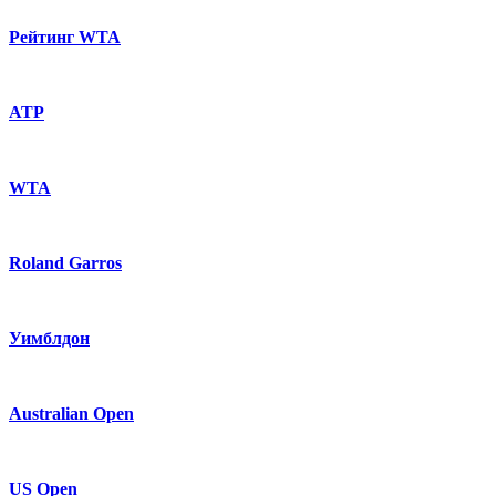
Рейтинг WTA
ATP
WTA
Roland Garros
Уимблдон
Australian Open
US Open