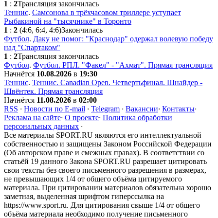
1
:
2
Трансляция закончилась
Теннис
.
Самсонова в трёхчасовом триллере уступает
Рыбакиной на "тысячнике" в Торонто
1
:
2
(4:6, 6:4, 4:6)
Закончилась
Футбол
.
Даку не помог: "Краснодар" одержал волевую победу
над "Спартаком"
1
:
2
Трансляция закончилась
Футбол
.
Футбол. РПЛ. "Факел" - "Ахмат". Прямая трансляция
Начнётся
10.08.2026
в
19:30
Теннис
.
Теннис. Canadian Open. Четвертьфинал. Шнайдер -
Швёнтек. Прямая трансляция
Начнётся
11.08.2026
в
02:00
RSS
·
Новости по E-mail
·
Telegram
·
Вакансии
·
Контакты
·
Реклама на сайте
·
О проекте
·
Политика обработки
персональных данных
·
Все материалы SPORT.RU являются его интеллектуальной
собственностью и защищены Законом Российской Федерации
(Об авторском праве и смежных правах). В соответствии со
статьёй 19 данного Закона SPORT.RU разрешает цитировать
свои тексты без своего письменного разрешения в размерах,
не превышающих 1/4 от общего объёма цитируемого
материала. При цитировании материалов обязательна хорошо
заметная, выделенная шрифтом гиперссылка на
https://www.sport.ru. Для цитирования свыше 1/4 от общего
объёма материала необходимо получение письменного