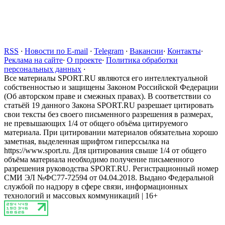
RSS
·
Новости по E-mail
·
Telegram
·
Вакансии
·
Контакты
·
Реклама на сайте
·
О проекте
·
Политика обработки
персональных данных
·
Все материалы SPORT.RU являются его интеллектуальной
собственностью и защищены Законом Российской Федерации
(Об авторском праве и смежных правах). В соответствии со
статьёй 19 данного Закона SPORT.RU разрешает цитировать
свои тексты без своего письменного разрешения в размерах,
не превышающих 1/4 от общего объёма цитируемого
материала. При цитировании материалов обязательна хорошо
заметная, выделенная шрифтом гиперссылка на
https://www.sport.ru. Для цитирования свыше 1/4 от общего
объёма материала необходимо получение письменного
разрешения руководства SPORT.RU. Регистрационный номер
СМИ ЭЛ №ФС77-72594 от 04.04.2018. Выдано Федеральной
службой по надзору в сфере связи, информационных
технологий и массовых коммуникаций | 16+