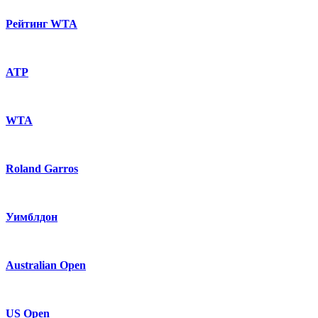
Рейтинг WTA
ATP
WTA
Roland Garros
Уимблдон
Australian Open
US Open