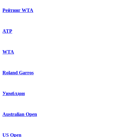
Рейтинг WTA
ATP
WTA
Roland Garros
Уимблдон
Australian Open
US Open