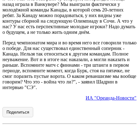
назад играла в Ванкувере? Мы выиграли фактически у
молодёжной команды Канады, в которой семь 20-летних
ребят. За Канаду можно порадоваться, у них видны уже
контуры сборной на следующую Олимпиаду в Сочи. А что у
нас? У нас есть перспективные молодые игроки? Надо думать
о будущем, а не только жить одним днём.
Перед чемпионатом мира и во время него все говорили только
о победе. Для нас существовал единственный соперник -
Канада. Нельзя так относиться к другим командам. Полное
неуважение. Вот и в итоге нас наказали, а могли наказать и
раньше. Вспомните матч с финнами - три штанги в первом
периоде, вспомните момент, когда Бурк, стоя на пятачке, не
смог поразить пустые ворота. О каком реваншизме мы вообще
говорим? Что это - война что ли?", - заявил Шадрин в
интервью "СЭ".
ИА "Ореанда-Новости"
Поделиться