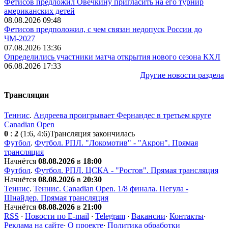
Фетисов предложил Овечкину пригласить на его турнир
американских детей
08.08.2026 09:48
Фетисов предположил, с чем связан недопуск России до
ЧМ-2027
07.08.2026 13:36
Определились участники матча открытия нового сезона КХЛ
06.08.2026 17:33
Другие новости раздела
Трансляции
Теннис
.
Андреева проигрывает Фернандес в третьем круге
Canadian Open
0
:
2
(1:6, 4:6)
Трансляция закончилась
Футбол
.
Футбол. РПЛ. "Локомотив" - "Акрон". Прямая
трансляция
Начнётся
08.08.2026
в
18:00
Футбол
.
Футбол. РПЛ. ЦСКА - "Ростов". Прямая трансляция
Начнётся
08.08.2026
в
20:30
Теннис
.
Теннис. Canadian Open. 1/8 финала. Пегула -
Шнайдер. Прямая трансляция
Начнётся
08.08.2026
в
21:00
RSS
·
Новости по E-mail
·
Telegram
·
Вакансии
·
Контакты
·
Реклама на сайте
·
О проекте
·
Политика обработки