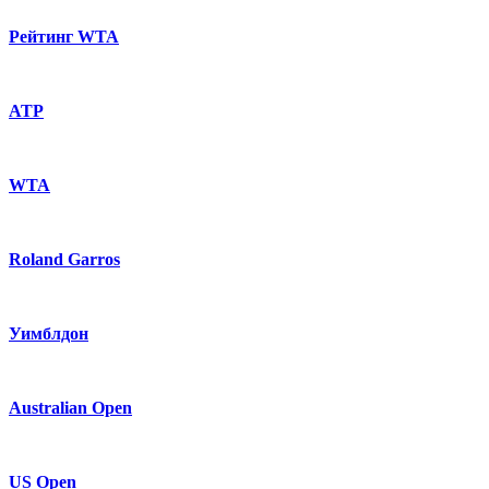
Рейтинг WTA
ATP
WTA
Roland Garros
Уимблдон
Australian Open
US Open