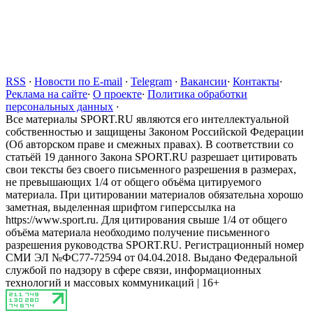
RSS
·
Новости по E-mail
·
Telegram
·
Вакансии
·
Контакты
·
Реклама на сайте
·
О проекте
·
Политика обработки
персональных данных
·
Все материалы SPORT.RU являются его интеллектуальной
собственностью и защищены Законом Российской Федерации
(Об авторском праве и смежных правах). В соответствии со
статьёй 19 данного Закона SPORT.RU разрешает цитировать
свои тексты без своего письменного разрешения в размерах,
не превышающих 1/4 от общего объёма цитируемого
материала. При цитировании материалов обязательна хорошо
заметная, выделенная шрифтом гиперссылка на
https://www.sport.ru. Для цитирования свыше 1/4 от общего
объёма материала необходимо получение письменного
разрешения руководства SPORT.RU. Регистрационный номер
СМИ ЭЛ №ФС77-72594 от 04.04.2018. Выдано Федеральной
службой по надзору в сфере связи, информационных
технологий и массовых коммуникаций | 16+