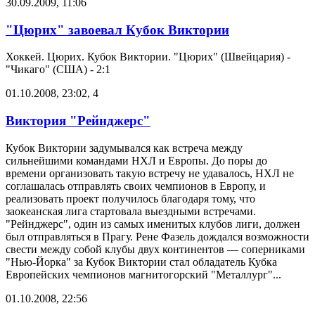
30.09.2009, 11:06
"Цюрих" завоевал Кубок Виктории
Хоккей. Цюрих. Кубок Виктории. "Цюрих" (Швейцария) -
"Чикаго" (США) - 2:1
01.10.2008, 23:02
,
4
Виктория "Рейнджерс"
Кубок Виктории задумывался как встреча между
сильнейшими командами НХЛ и Европы. До поры до
времени организовать такую встречу не удавалось, НХЛ не
соглашалась отправлять своих чемпионов в Европу, и
реализовать проект получилось благодаря тому, что
заокеанская лига стартовала выездными встречами.
"Рейнджерс", один из самых именитых клубов лиги, должен
был отправляться в Прагу. Рене Фазель дождался возможности
свести между собой клубы двух континентов — соперниками
"Нью-Йорка" за Кубок Виктории стал обладатель Кубка
Европейских чемпионов магнитогорский "Металлург"...
01.10.2008, 22:56