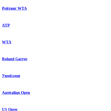
Рейтинг WTA
ATP
WTA
Roland Garros
Уимблдон
Australian Open
US Open