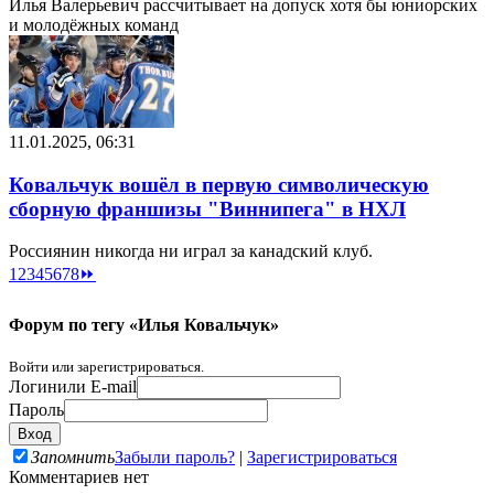
Илья Валерьевич рассчитывает на допуск хотя бы юниорских
и молодёжных команд
11.01.2025, 06:31
Ковальчук вошёл в первую символическую
сборную франшизы "Виннипега" в НХЛ
Россиянин никогда ни играл за канадский клуб.
1
2
3
4
5
6
7
8
⏩
Форум по тегу «Илья Ковальчук»
Войти или зарегистрироваться.
Логин
или E-mail
Пароль
Запомнить
Забыли пароль?
|
Зарегистрироваться
Комментариев нет