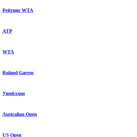
Рейтинг WTA
ATP
WTA
Roland Garros
Уимблдон
Australian Open
US Open