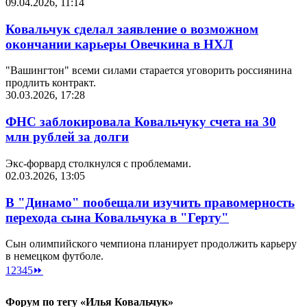
09.04.2026, 11:14
Ковальчук сделал заявление о возможном
окончании карьеры Овечкина в НХЛ
"Вашингтон" всеми силами старается уговорить россиянина
продлить контракт.
30.03.2026, 17:28
ФНС заблокировала Ковальчуку счета на 30
млн рублей за долги
Экс-форвард столкнулся с проблемами.
02.03.2026, 13:05
В "Динамо" пообещали изучить правомерность
перехода сына Ковальчука в "Герту"
Сын олимпийского чемпиона планирует продолжить карьеру
в немецком футболе.
1
2
3
4
5
⏩
Форум по тегу «Илья Ковальчук»