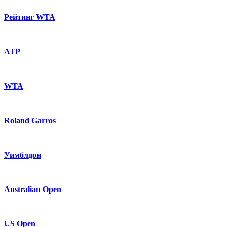
Рейтинг WTA
ATP
WTA
Roland Garros
Уимблдон
Australian Open
US Open