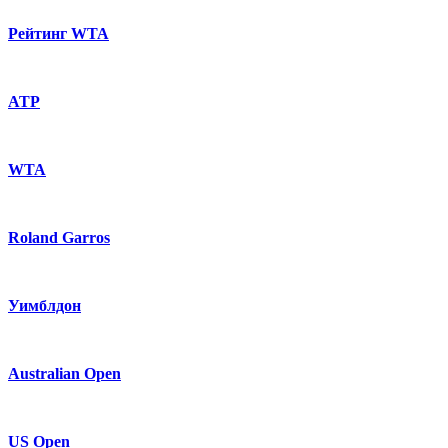
Рейтинг WTA
ATP
WTA
Roland Garros
Уимблдон
Australian Open
US Open