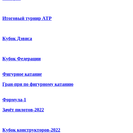
Итоговый турнир ATP
Кубок Дэвиса
Кубок Федерации
Фигурное катание
Гран-при по фигурному катанию
Формула-1
Зачёт пилотов-2022
Кубок конструкторов-2022