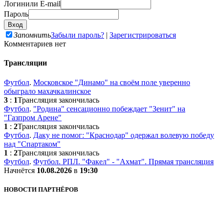
Логин
или E-mail
Пароль
Запомнить
Забыли пароль?
|
Зарегистрироваться
Комментариев нет
Трансляции
Футбол
.
Московское "Динамо" на своём поле уверенно
обыграло махачкалинское
3
:
1
Трансляция закончилась
Футбол
.
"Родина" сенсационно побеждает "Зенит" на
"Газпром Арене"
1
:
2
Трансляция закончилась
Футбол
.
Даку не помог: "Краснодар" одержал волевую победу
над "Спартаком"
1
:
2
Трансляция закончилась
Футбол
.
Футбол. РПЛ. "Факел" - "Ахмат". Прямая трансляция
Начнётся
10.08.2026
в
19:30
НОВОСТИ ПАРТНЁРОВ