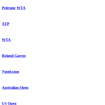
Рейтинг WTA
ATP
WTA
Roland Garros
Уимблдон
Australian Open
US Open